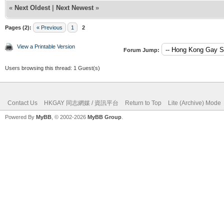
«
Next Oldest
|
Next Newest
»
Pages (2):
« Previous
1
2
View a Printable Version
Forum Jump:
Users browsing this thread: 1 Guest(s)
Contact Us
HKGAY 同志網媒 / 資訊平台
Return to Top
Lite (Archive) Mode
Powered By
MyBB
, © 2002-2026
MyBB Group
.