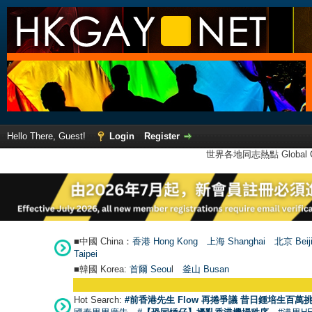
Hello There, Guest!
Login
Register
世界各地同志熱點 Global Ga
■中國 China：
香港 Hong Kong
上海 Shanghai
北京 Beij
Taipei
■韓國 Korea:
首爾 Seou
l
釜山 Busan
Hot Search:
#前香港先生 Flow 再捲爭議 昔日鍾培生百萬挑