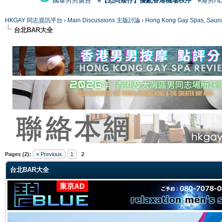
國泰男男廣告
#【恐同矮仔】擾亂香港機場秩序
#港男H
HKGAY 同志資訊平台
›
Main Discussions 主版討論
›
Hong Kong Gay Spas
台北BAR大全
ge
Pages (2):
« Previous
1
2
台北BAR大全