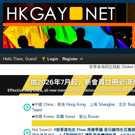
Hello There, Guest!
Login
Register
世界各地同志熱點 Global Ga
■中國 China：
香港 Hong Kong
上海 Shanghai
北京 Beij
Taipei
■韓國 Korea:
首爾 Seou
l
釜山 Busan
Hot Search:
#前香港先生 Flow 再捲爭議 昔日鍾培生百萬挑