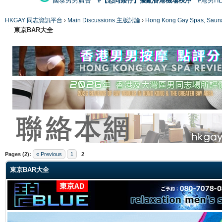
國泰男男廣告
#【恐同矮仔】擾亂香港機場秩序
#港男H
HKGAY 同志資訊平台
›
Main Discussions 主版討論
›
Hong Kong Gay Spas
東京BAR大全
ge
Pages (2):
« Previous
1
2
東京BAR大全