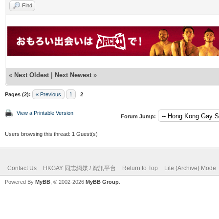
Find
«
Next Oldest
|
Next Newest
»
Pages (2):
« Previous
1
2
View a Printable Version
Forum Jump:
Users browsing this thread: 1 Guest(s)
Contact Us
HKGAY 同志網媒 / 資訊平台
Return to Top
Lite (Archive) Mode
Powered By
MyBB
, © 2002-2026
MyBB Group
.