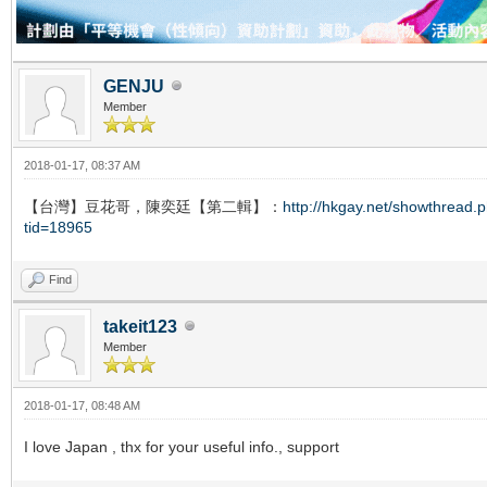
GENJU
Member
2018-01-17, 08:37 AM
【台灣】豆花哥，陳奕廷【第二輯】：
http://hkgay.net/showthread.
tid=18965
Find
takeit123
Member
2018-01-17, 08:48 AM
I love Japan , thx for your useful info., support