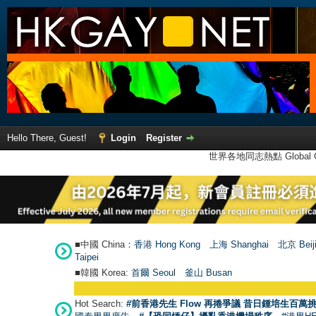
Hello There, Guest!
Login
Register
世界各地同志熱點 Global Ga
■中國 China：
香港 Hong Kong
上海 Shanghai
北京 Beij
Taipei
■韓國 Korea:
首爾 Seou
l
釜山 Busan
Hot Search:
#前香港先生 Flow 再捲爭議 昔日鍾培生百萬挑