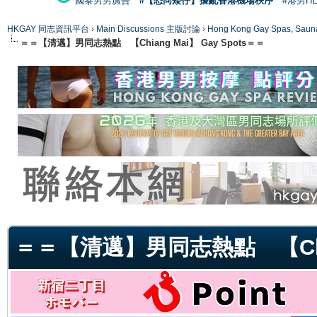
國泰男男廣告
#【恐同矮仔】擾亂香港機場秩序
#港男H
HKGAY 同志資訊平台
›
Main Discussions 主版討論
›
Hong Kong Gay Spas
＝＝【清邁】男同志熱點 【Chiang Mai】 Gay Spots＝＝
ge
＝＝【清邁】男同志熱點 【Chian