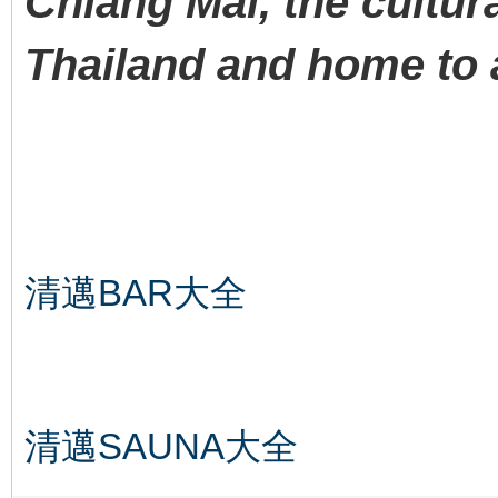
Chiang Mai, the cultura
Thailand and home to a
清邁BAR大全
清邁SAUNA大全