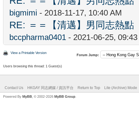
RE: ＝＝【清邁】男同志熱點 【Ch
bigmimi
- 2018-11-17, 10:40 AM
RE: ＝＝【清邁】男同志熱點 【Ch
bccpharma0401
- 2021-06-25, 09:4
View a Printable Version
Forum Jump:
Users browsing this thread: 1 Guest(s)
Contact Us
HKGAY 同志網媒 / 資訊平台
Return to Top
Lite (Archive) Mode
Powered By
MyBB
, © 2002-2026
MyBB Group
.