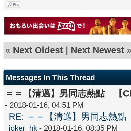
Find
«
Next Oldest
|
Next Newest
Messages In This Thread
＝＝【清邁】男同志熱點 【Chian
- 2018-01-16, 04:51 PM
RE: ＝＝【清邁】男同志熱點 【Ch
joker_hk
- 2018-01-16, 08:35 PM