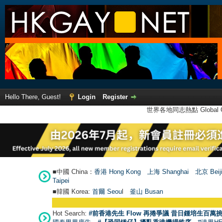
Hello There, Guest!
Login
Register
世界各地同志熱點 Global Ga
■中國 China：
香港 Hong Kong
上海 Shanghai
北京 Beij
Taipei
■韓國 Korea:
首爾 Seou
l
釜山 Busan
Hot Search:
#前香港先生 Flow 再捲爭議 昔日鍾培生百萬挑