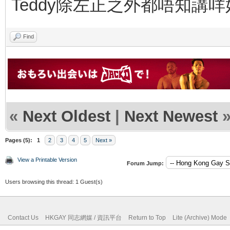
Teddy除左正之外都唔知講
Find
«
Next Oldest
|
Next Newest
Pages (5):
1
2
3
4
5
Next »
View a Printable Version
Forum Jump:
Users browsing this thread: 1 Guest(s)
Contact Us
HKGAY 同志網媒 / 資訊平台
Return to Top
Lite (Archive) Mode