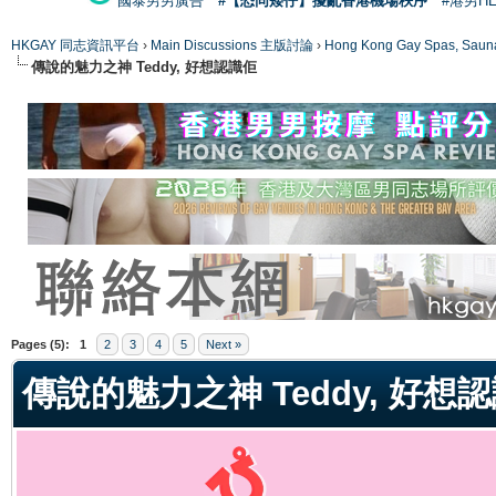
國泰男男廣告
#【恐同矮仔】擾亂香港機場秩序
#港男H
HKGAY 同志資訊平台
›
Main Discussions 主版討論
›
Hong Kong Gay Spas
傳說的魅力之神 Teddy, 好想認識佢
ge
Pages (5):
1
2
3
4
5
Next »
傳說的魅力之神 Teddy, 好想