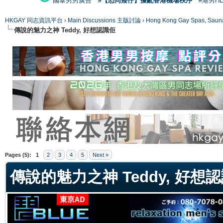
國泰男男廣告
#【恐同矮仔】擾亂香港機場秩序
#港男H
HKGAY 同志資訊平台
›
Main Discussions 主版討論
›
Hong Kong Gay Spas
傳說的魅力之神 Teddy, 好想認識佢
ge
Pages (5):
1
2
3
4
5
Next »
傳說的魅力之神 Teddy, 好想