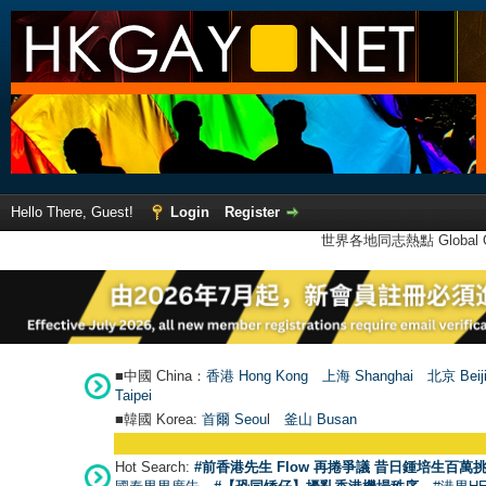
Hello There, Guest!
Login
Register
世界各地同志熱點 Global Ga
■中國 China：
香港 Hong Kong
上海 Shanghai
北京 Beij
Taipei
■韓國 Korea:
首爾 Seou
l
釜山 Busan
Hot Search:
#前香港先生 Flow 再捲爭議 昔日鍾培生百萬挑