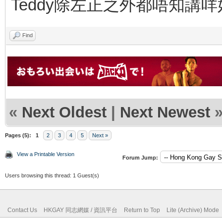
Teddy除左正之外都唔知講
Find
«
Next Oldest
|
Next Newest
Pages (5):
1
2
3
4
5
Next »
View a Printable Version
Forum Jump:
Users browsing this thread: 1 Guest(s)
Contact Us
HKGAY 同志網媒 / 資訊平台
Return to Top
Lite (Archive) Mode