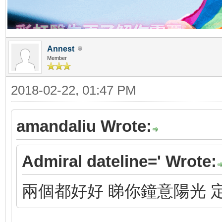
Annest
Member
2018-02-22, 01:47 PM
amandaliu Wrote:
Admiral dateline=' Wrote:
兩個都好好 睇你鐘意陽光 