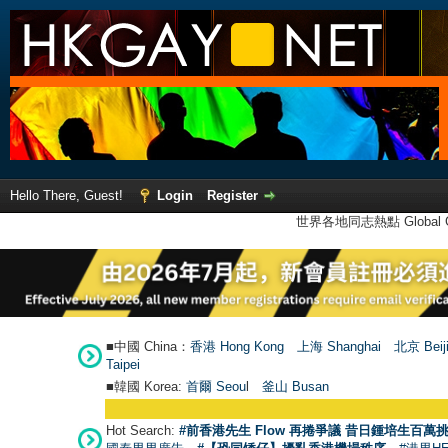
Hello There, Guest!
Login
Register
世界各地同志熱點 Global Ga
■中國 China：
香港 Hong Kong
上海 Shanghai
北京 Beij
Taipei
■韓國 Korea:
首爾 Seou
l
釜山 Busan
Hot Search:
#前香港先生 Flow 再捲爭議 昔日鍾培生百萬挑