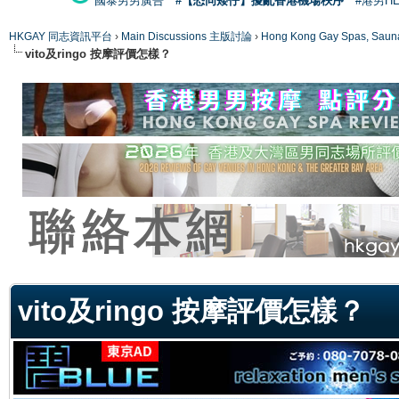
國泰男男廣告
#【恐同矮仔】擾亂香港機場秩序
#港男H
HKGAY 同志資訊平台
›
Main Discussions 主版討論
›
Hong Kong Gay Spas
vito及ringo 按摩評價怎樣？
ge
vito及ringo 按摩評價怎樣？