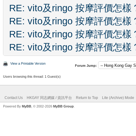
RE: vito及ringo 按摩評價怎樣
RE: vito及ringo 按摩評價怎樣
RE: vito及ringo 按摩評價怎樣
RE: vito及ringo 按摩評價怎樣
View a Printable Version
Forum Jump:
Users browsing this thread: 1 Guest(s)
Contact Us
HKGAY 同志網媒 / 資訊平台
Return to Top
Lite (Archive) Mode
Powered By
MyBB
, © 2002-2026
MyBB Group
.