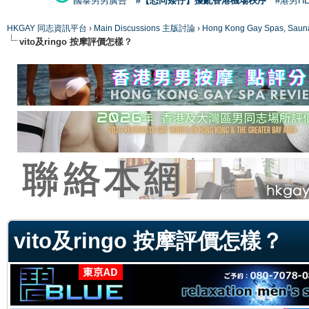
國泰男男廣告
#【恐同矮仔】擾亂香港機場秩序
#港男H
HKGAY 同志資訊平台
›
Main Discussions 主版討論
›
Hong Kong Gay Spas
vito及ringo 按摩評價怎樣？
ge
vito及ringo 按摩評價怎樣？