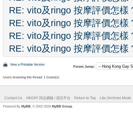
RE: vito及ringo 按摩評價怎樣
RE: vito及ringo 按摩評價怎樣
RE: vito及ringo 按摩評價怎樣
RE: vito及ringo 按摩評價怎樣
View a Printable Version
Forum Jump:
Users browsing this thread: 1 Guest(s)
Contact Us
HKGAY 同志網媒 / 資訊平台
Return to Top
Lite (Archive) Mode
Powered By
MyBB
, © 2002-2026
MyBB Group
.