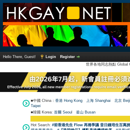
Hello There, Guest!
Login
Register
世界各地同志熱點 Global Ga
■中國 China：
香港 Hong Kong
上海 Shanghai
北京 Beij
Taipei
■韓國 Korea:
首爾 Seou
l
釜山 Busan
Hot Search:
#前香港先生 Flow 再捲爭議 昔日鍾培生百萬挑