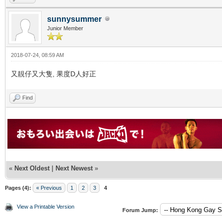
sunnysummer
Junior Member
2018-07-24, 08:59 AM
又靚仔又大隻, 果度D人好正
Find
«
Next Oldest
|
Next Newest
»
Pages (4):
« Previous
1
2
3
4
View a Printable Version
Forum Jump: