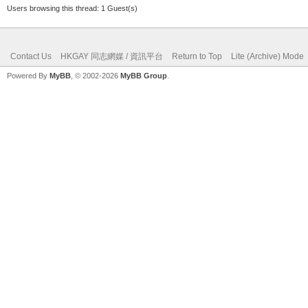
Users browsing this thread: 1 Guest(s)
Contact Us
HKGAY 同志網媒 / 資訊平台
Return to Top
Lite (Archive) Mode
Powered By
MyBB
, © 2002-2026
MyBB Group
.