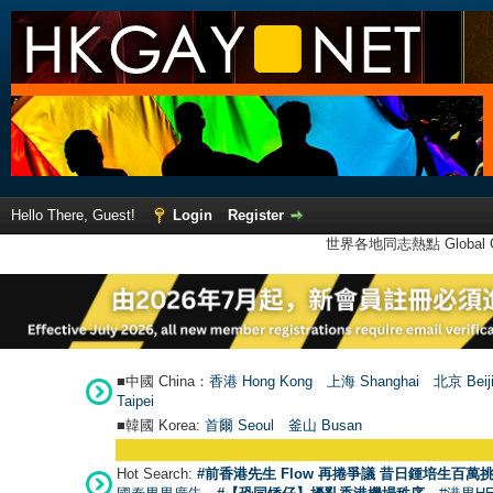
Hello There, Guest!
Login
Register
世界各地同志熱點 Global Ga
■中國 China：
香港 Hong Kong
上海 Shanghai
北京 Beij
Taipei
■韓國 Korea:
首爾 Seou
l
釜山 Busan
Hot Search:
#前香港先生 Flow 再捲爭議 昔日鍾培生百萬挑