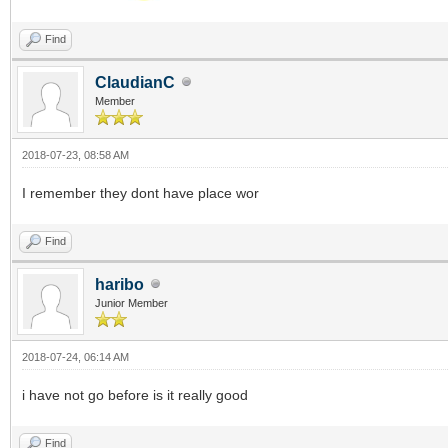
Find
ClaudianC
Member
2018-07-23, 08:58 AM
I remember they dont have place wor
Find
haribo
Junior Member
2018-07-24, 06:14 AM
i have not go before is it really good
Find