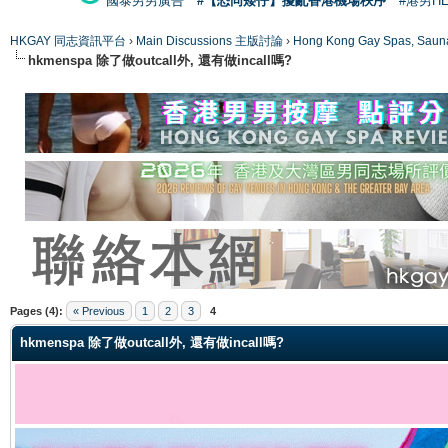
國泰男男廣告
#【恐同矮仔】擾亂香港機場秩序
#港男H
HKGAY 同志資訊平台
›
Main Discussions 主版討論
›
Hong Kong Gay Spas
hkmenspa 除了做outcall外, 還有做incall嗎?
ge
Pages (4):
« Previous
1
2
3
4
hkmenspa 除了做outcall外, 還有做incall嗎?