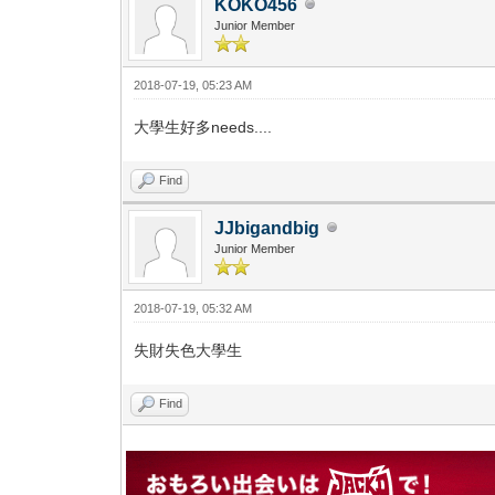
KOKO456
Junior Member
2018-07-19, 05:23 AM
大學生好多needs....
Find
JJbigandbig
Junior Member
2018-07-19, 05:32 AM
失財失色大學生
Find