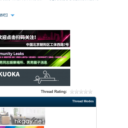
、酒吧】
Thread Rating:
Thread Modes