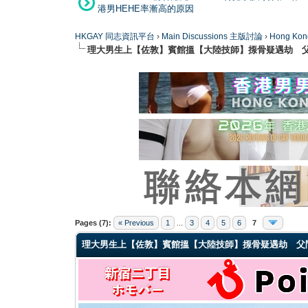
港男HEHE率漸高的原因
HKGAY 同志資訊平台
›
Main Discussions 主版討論
›
Hong K
理大男生上【佐敦】賓館搵【大陸技師】揼骨疑遇劫 
0 Vote(s) - 0 Average
1
2
3
4
5
Pages (7):
« Previous
1
...
3
4
5
6
7
理大男生上【佐敦】賓館搵【大陸技師】揼骨疑遇劫 父