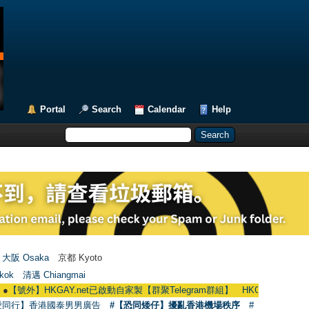
Portal
Search
Calendar
Help
大阪 Osaka
京都 Kyoto
kok
清邁 Chiangmai
】HKGAY.net已啟動自家製【群聚Telegram群組】 HKGAY.net has already open
愛同行】香港國泰男男廣告
#【恐同矮仔】擾亂香港機場秩序
#