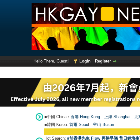
Hello There, Guest!
Login
Register
■中國 China：
香港 Hong Kong
上海 Shanghai
北京
■韓國 Korea:
首爾 Seou
l
釜山 Busan
Hot Search:
#前香港先生 Flow 再捲爭議 昔日鍾培生