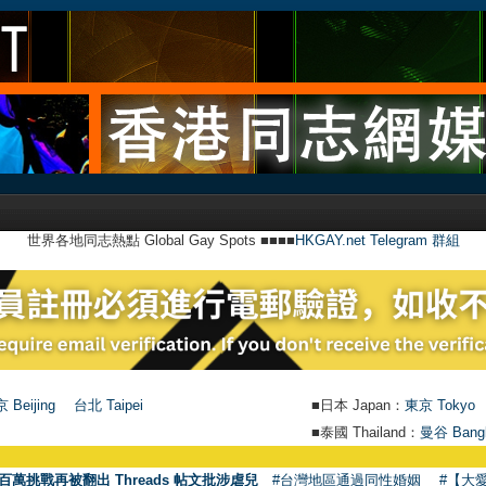
世界各地同志熱點 Global Gay Spots ■■■■
HKGAY.net Telegram 群組
 Beijing
台北 Taipei
■日本 Japan：
東京 Tokyo
■泰國 Thailand：
曼谷 Bang
●
【號外
百萬挑戰再被翻出 Threads 帖文批涉虐兒
#台灣地區通過同性婚姻
#【大