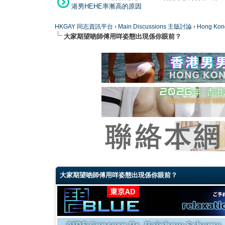
港男HEHE率漸高的原因
HKGAY 同志資訊平台
›
Main Discussions 主版討論
›
Hong K
大家期望啲師傅用咩姿態出現係你眼前？
0 Vote(s) - 0 Average
1
2
3
4
5
大家期望啲師傅用咩姿態出現係你眼前？