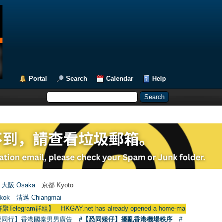
Portal
Search
Calendar
Help
大阪 Osaka
京都 Kyoto
kok
清邁 Chiangmai
HKGAY.net has already opened a home-made telegram group
愛同行】香港國泰男男廣告
#【恐同矮仔】擾亂香港機場秩序
#