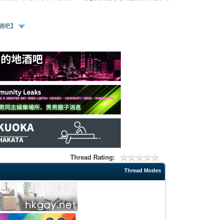
、酒吧】
Thread Rating:
Thread Modes