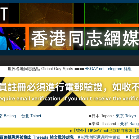
世界各地同志熱點 Global Gay Spots ■■■■
HKGAY.net Telegram 群組
 Beijing
台北 Taipei
■日本 Japan：
東京 Tokyo
■泰國 Thailand：
曼谷 Bang
●
【號外】HKGAY.net已啟動自家製【群聚Telegram群組】 
百萬挑戰再被翻出 Threads 帖文批涉虐兒
#台灣地區通過同性婚姻
#【大