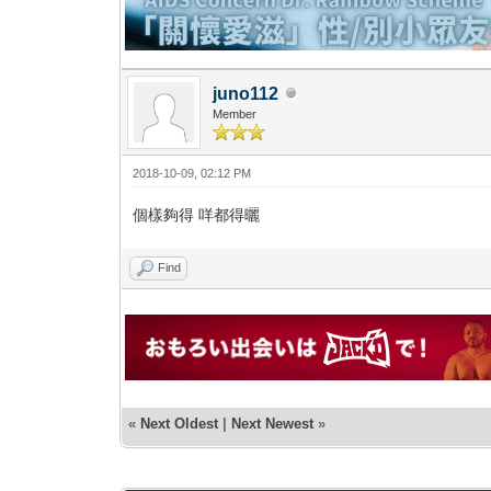
juno112
Member
2018-10-09, 02:12 PM
個樣夠得 咩都得曬
Find
«
Next Oldest
|
Next Newest
»