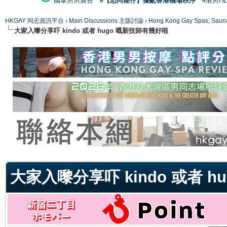
國泰男男廣告
#【恐同矮仔】擾亂香港機場秩序
#港男H
HKGAY 同志資訊平台
›
Main Discussions 主版討論
›
Hong Kong Gay Spas
大家入嚟分享吓 kindo 或者 hugo 嘅新技師有幾好啦
ge
大家入嚟分享吓 kindo 或者 