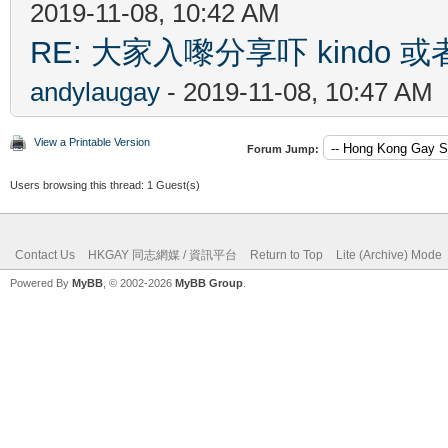
2019-11-08, 10:42 AM
RE: 大家入嚟分享吓 kindo 
andylaugay
- 2019-11-08, 10:47 AM
View a Printable Version
Forum Jump:
Users browsing this thread: 1 Guest(s)
Contact Us
HKGAY 同志網媒 / 資訊平台
Return to Top
Lite (Archive) Mode
Powered By
MyBB
, © 2002-2026
MyBB Group
.