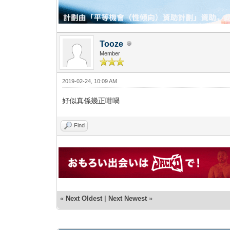
Tooze
Member
2019-02-24, 10:09 AM
好似真係幾正咁喎
Find
«
Next Oldest
|
Next Newest
»