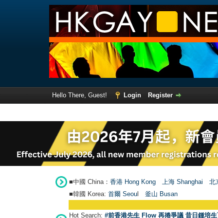
Hello There, Guest!
Login
Register
■中國 China：
香港 Hong Kong
上海 Shanghai
北京
■韓國 Korea:
首爾 Seou
l
釜山 Busan
Hot Search:
#前香港先生 Flow 再捲爭議 昔日鍾培生