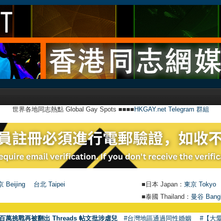
世界各地同志熱點 Global Gay Spots ■■■■
HKGAY.net Telegram 群組
 Beijing
台北 Taipei
■日本 Japan：
東京 Tokyo
■泰國 Thailand：
曼谷 Bang
●
【
百萬挑戰再被翻出 Threads 帖文批涉虐兒
#台灣地區通過同性婚姻
#【大