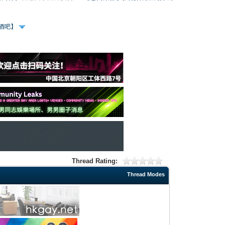
、酒吧】
Thread Rating:
Thread Modes