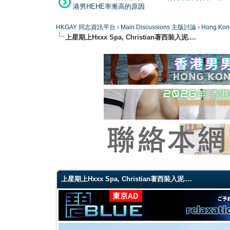
港男HEHE率漸高的原因
HKGAY 同志資訊平台
›
Main Discussions 主版討論
›
Hong K
上星期上Hxxx Spa, Christian著西裝入泥....
0 Vote(s) - 0 Average
1
2
3
4
5
上星期上Hxxx Spa, Christian著西裝入泥....