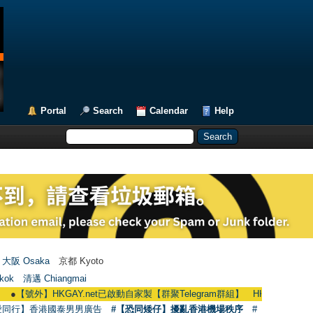
Portal
Search
Calendar
Help
大阪 Osaka
京都 Kyoto
kok
清邁 Chiangmai
號外】HKGAY.net已啟動自家製【群聚Telegram群組】 HKGAY.net has already ope
愛同行】香港國泰男男廣告
#【恐同矮仔】擾亂香港機場秩序
#