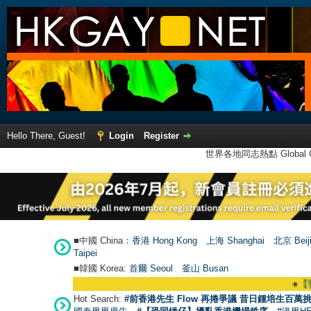
Hello There, Guest!
Login
Register
世界各地同志熱點 Global Ga
■中國 China：
香港 Hong Kong
上海 Shanghai
北京 Beij
Taipei
■韓國 Korea:
首爾 Seou
l
釜山 Busan
●
【號外】HKGAY.net已啟動
Hot Search:
#前香港先生 Flow 再捲爭議 昔日鍾培生百萬挑