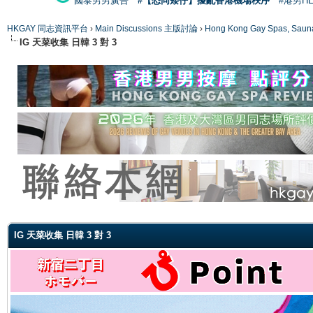
國泰男男廣告
#【恐同矮仔】擾亂香港機場秩序
#港男H
HKGAY 同志資訊平台
›
Main Discussions 主版討論
›
Hong Kong Gay Spas
IG 天菜收集 日韓 3 對 3
ge
IG 天菜收集 日韓 3 對 3