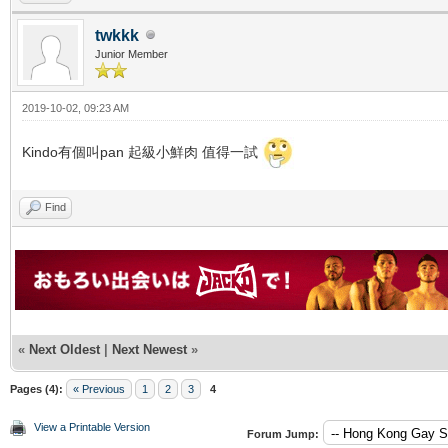
twkkk
Junior Member
2019-10-02, 09:23 AM
Kindo有個叫pan 起級小鮮肉 值得一試
Find
«
Next Oldest
|
Next Newest
»
Pages (4):
« Previous
1
2
3
4
View a Printable Version
Forum Jump: