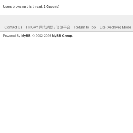
Users browsing this thread: 1 Guest(s)
Contact Us
HKGAY 同志網媒 / 資訊平台
Return to Top
Lite (Archive) Mode
Powered By
MyBB
, © 2002-2026
MyBB Group
.