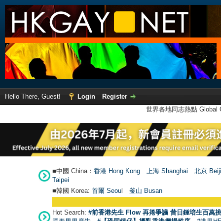
Hello There, Guest!
Login
Register
世界各地同志熱點 Global Ga
■中國 China：
香港 Hong Kong
上海 Shanghai
北京 Beij
Taipei
■韓國 Korea:
首爾 Seou
l
釜山 Busan
Hot Search:
#前香港先生 Flow 再捲爭議 昔日鍾培生百萬挑