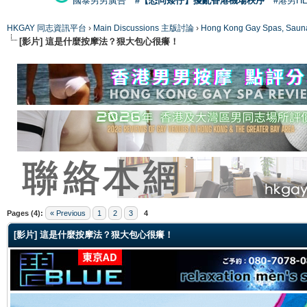
國泰男男廣告
#【恐同矮仔】擾亂香港機場秩序
#港男H
HKGAY 同志資訊平台
›
Main Discussions 主版討論
›
Hong Kong Gay Spas
[影片] 這是什麼按摩法？狠大包心很癢！
ge
Pages (4):
« Previous
1
2
3
4
[影片] 這是什麼按摩法？狠大包心很癢！