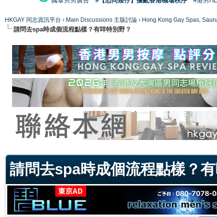
國泰男男廣告
#【恐同矮仔】擾亂香港機場秩序
#港男H
HKGAY 同志資訊平台
›
Main Discussions 主版討論
›
Hong Kong Gay Spas
請問去spa時成個流程點樣？有咩特別野？
ge
請問去spa時成個流程點樣？