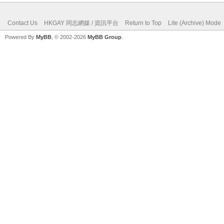
Contact Us
HKGAY 同志網媒 / 資訊平台
Return to Top
Lite (Archive) Mode
Powered By
MyBB
, © 2002-2026
MyBB Group
.