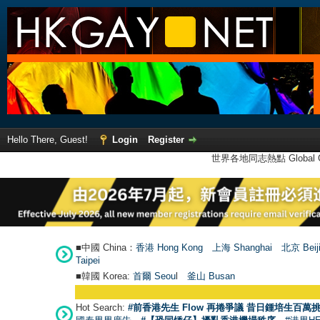
Hello There, Guest!
Login
Register
世界各地同志熱點 Global Ga
■中國 China：
香港 Hong Kong
上海 Shanghai
北京 Beij
Taipei
■韓國 Korea:
首爾 Seou
l
釜山 Busan
Hot Search:
#前香港先生 Flow 再捲爭議 昔日鍾培生百萬挑