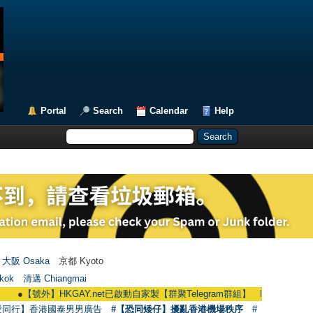
Portal
Search
Calendar
Help
大阪 Osaka
京都 Kyoto
kok
清邁 Chiangmai
【號外】HKGAY.net已啟動自家製【群聚Telegram群組】 HKGAY.net has already op
愛同行】香港國泰男男廣告
#【恐同矮仔】擾亂香港機場秩序
#