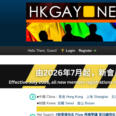
Hello There, Guest!
Login
Register
■中國 China：
香港 Hong Kong
上海 Shanghai
北京
■韓國 Korea:
首爾 Seou
l
釜山 Busan
Hot Search:
#前香港先生 Flow 再捲爭議 昔日鍾培生