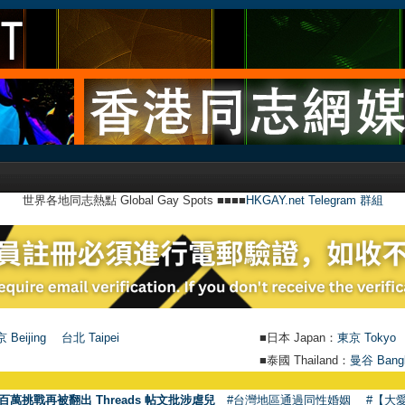
世界各地同志熱點 Global Gay Spots ■■■■
HKGAY.net Telegram 群組
 Beijing
台北 Taipei
■日本 Japan：
東京 Tokyo
■泰國 Thailand：
曼谷 Bang
●
百萬挑戰再被翻出 Threads 帖文批涉虐兒
#台灣地區通過同性婚姻
#【大