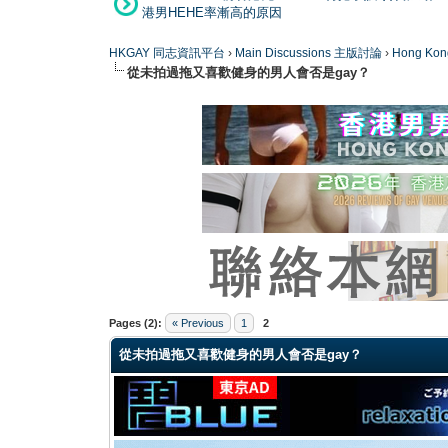
港男HEHE率漸高的原因
HKGAY 同志資訊平台
›
Main Discussions 主版討論
›
Hong K
從未拍過拖又喜歡健身的男人會否是gay？
0 Vote(s) - 0 Average
1
2
3
4
5
Pages (2):
« Previous
1
2
從未拍過拖又喜歡健身的男人會否是gay？