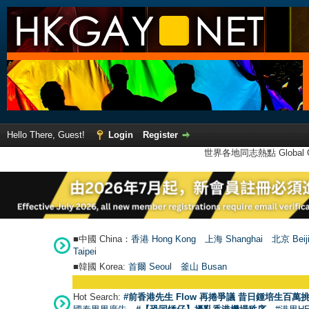
Hello There, Guest!
Login
Register
世界各地同志熱點 Global Ga
■中國 China：
香港 Hong Kong
上海 Shanghai
北京 Beij
Taipei
■韓國 Korea:
首爾 Seou
l
釜山 Busan
Hot Search:
#前香港先生 Flow 再捲爭議 昔日鍾培生百萬挑