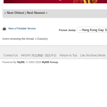
«
Next Oldest
|
Next Newest
»
View a Printable Version
Forum Jump:
Users browsing this thread: 1 Guest(s)
Contact Us
HKGAY 同志網媒 / 資訊平台
Return to Top
Lite (Archive) Mode
Powered By
MyBB
, © 2002-2026
MyBB Group
.