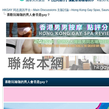
國泰男男廣告
#【恐同矮仔】擾亂香港機場秩序
#港男H
HKGAY 同志資訊平台
›
Main Discussions 主版討論
›
Hong Kong Gay Spas
喜歡玩瑜珈的男人會否是gay？
ge
喜歡玩瑜珈的男人會否是gay？