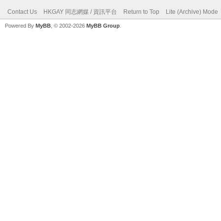
Contact Us
HKGAY 同志網媒 / 資訊平台
Return to Top
Lite (Archive) Mode
Powered By
MyBB
, © 2002-2026
MyBB Group
.