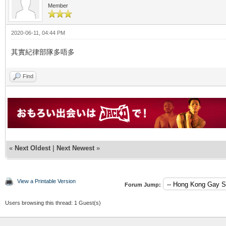
Member
2020-06-11, 04:44 PM
其實紀律部隊多唔多
Find
«
Next Oldest
|
Next Newest
»
View a Printable Version
Forum Jump:
Users browsing this thread: 1 Guest(s)