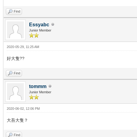
Find
Essyabc
Junior Member
2020-05-29, 11:25 AM
好大隻??
Find
tommm
Junior Member
2020-06-02, 12:06 PM
大吾大隻？
Find