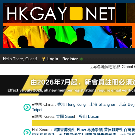
Hello There, Guest!
Login
Register
世界各地同志熱點 Global Ga
■中國 China：
香港 Hong Kong
上海 Shanghai
北京 Beij
Taipei
■韓國 Korea:
首爾 Seou
l
釜山 Busan
Hot Search:
#前香港先生 Flow 再捲爭議 昔日鍾培生百萬挑