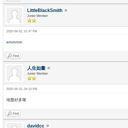
LittleBlackSmith
Junior Member
2020-06-02, 01:47 PM
emmmm
Find
人生如畫
Junior Member
2020-06-10, 04:10 PM
地盤好多㗎
Find
davidcc