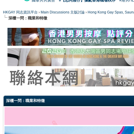
國泰男男廣告
#【恐同矮仔】擾亂香港機場秩序
#港男H
HKGAY 同志資訊平台
›
Main Discussions 主版討論
›
Hong Kong Gay Spas
深櫃一問：職業和特徵
ge
深櫃一問：職業和特徵