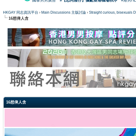
國泰男男廣告
#【恐同矮仔】擾亂香港機場秩序
#港男H
HKGAY 同志資訊平台
›
Main Discussions 主版討論
›
Straight curious, bise
16想俾人含
ge
16想俾人含