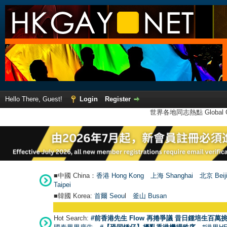
Hello There, Guest!
Login
Register
世界各地同志熱點 Global Ga
■中國 China：
香港 Hong Kong
上海 Shanghai
北京 Beij
Taipei
■韓國 Korea:
首爾 Seou
l
釜山 Busan
Hot Search:
#前香港先生 Flow 再捲爭議 昔日鍾培生百萬挑