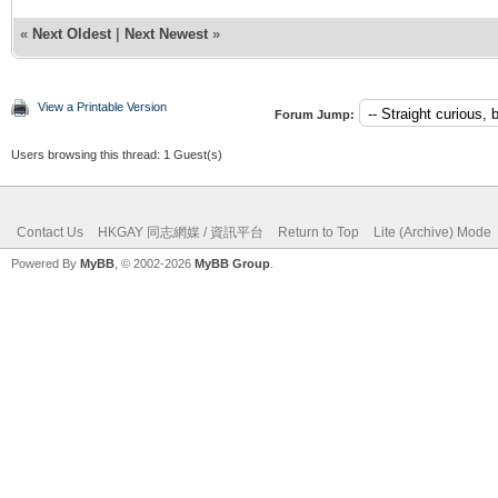
«
Next Oldest
|
Next Newest
»
View a Printable Version
Forum Jump:
Users browsing this thread: 1 Guest(s)
Contact Us
HKGAY 同志網媒 / 資訊平台
Return to Top
Lite (Archive) Mode
Powered By
MyBB
, © 2002-2026
MyBB Group
.