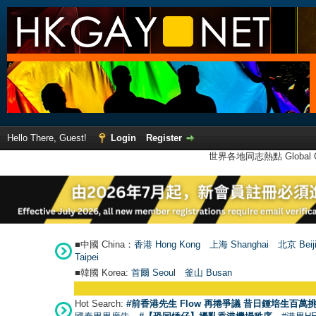
Hello There, Guest!
Login
Register
世界各地同志熱點 Global Ga
■中國 China：
香港 Hong Kong
上海 Shanghai
北京 Beij
Taipei
■韓國 Korea:
首爾 Seou
l
釜山 Busan
Hot Search:
#前香港先生 Flow 再捲爭議 昔日鍾培生百萬挑