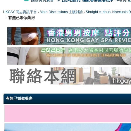
國泰男男廣告
#【恐同矮仔】擾亂香港機場秩序
#港男H
HKGAY 同志資訊平台
›
Main Discussions 主版討論
›
Straight curious, bise
有無已婚做藥房
ge
有無已婚做藥房