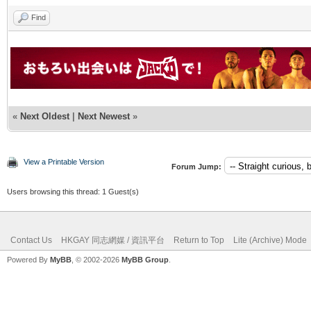
Find
«
Next Oldest
|
Next Newest
»
View a Printable Version
Forum Jump:
Users browsing this thread: 1 Guest(s)
Contact Us
HKGAY 同志網媒 / 資訊平台
Return to Top
Lite (Archive) Mode
Powered By
MyBB
, © 2002-2026
MyBB Group
.