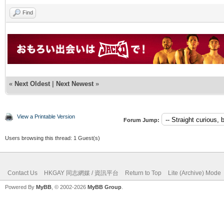
Find
«
Next Oldest
|
Next Newest
»
View a Printable Version
Forum Jump:
Users browsing this thread: 1 Guest(s)
Contact Us
HKGAY 同志網媒 / 資訊平台
Return to Top
Lite (Archive) Mode
Powered By
MyBB
, © 2002-2026
MyBB Group
.