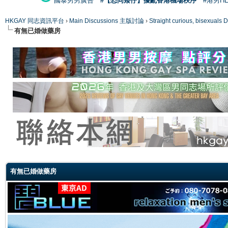
國泰男男廣告
#【恐同矮仔】擾亂香港機場秩序
#港男H
HKGAY 同志資訊平台
›
Main Discussions 主版討論
›
Straight curious, bise
有無已婚做藥房
ge
有無已婚做藥房