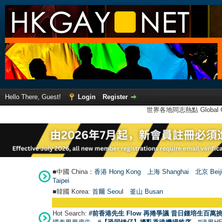
Hello There, Guest!
Login
Register
世界各地同志熱點 Global Ga
■中國 China：
香港 Hong Kong
上海 Shanghai
北京 Beij
Taipei
■韓國 Korea:
首爾 Seou
l
釜山 Busan
Hot Search:
#前香港先生 Flow 再捲爭議 昔日鍾培生百萬挑