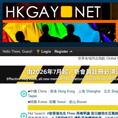
Hello There, Guest!
Login
Register
世界各地同志熱點 Global Ga
■中國 China：
香港 Hong Kong
上海 Shanghai
北京 Beij
Taipei
■韓國 Korea:
首爾 Seou
l
釜山 Busan
Hot Search:
#前香港先生 Flow 再捲爭議 昔日鍾培生百萬挑