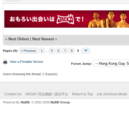
«
Next Oldest
|
Next Newest
»
Pages (9):
« Previous
1
...
5
6
7
8
9
View a Printable Version
Forum Jump:
Users browsing this thread: 1 Guest(s)
Contact Us
HKGAY 同志網媒 / 資訊平台
Return to Top
Lite (Archive) Mode
Powered By
MyBB
, © 2002-2026
MyBB Group
.