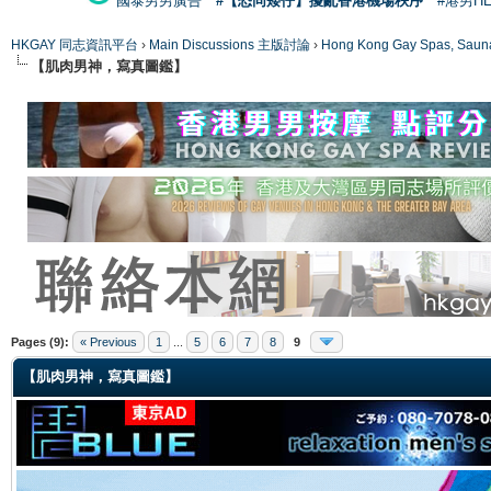
國泰男男廣告
#【恐同矮仔】擾亂香港機場秩序
#港男H
HKGAY 同志資訊平台
›
Main Discussions 主版討論
›
Hong Kong Gay Spas
【肌肉男神，寫真圖鑑】
ge
Pages (9):
« Previous
1
...
5
6
7
8
9
【肌肉男神，寫真圖鑑】