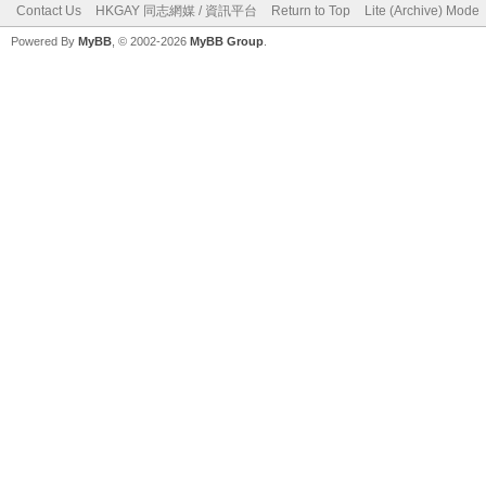
Contact Us
HKGAY 同志網媒 / 資訊平台
Return to Top
Lite (Archive) Mode
Powered By
MyBB
, © 2002-2026
MyBB Group
.