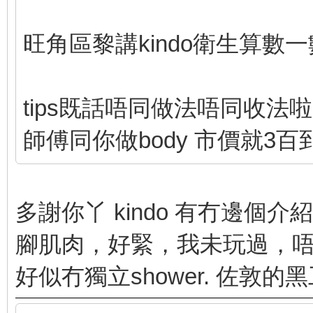
旺角區黎講kindo衛生算數
tips既話唔同做法唔同收法啦
師傅同你做body 市價就3百到
多謝你丫 kindo 有冇邊個
腳肌肉，好緊，我未玩過，唔識
好似冇獨立shower. 佐敦的黑工技師