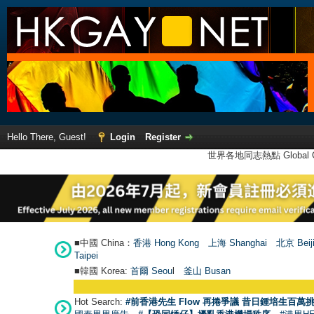
Hello There, Guest!
Login
Register
世界各地同志熱點 Global Ga
■中國 China：
香港 Hong Kong
上海 Shanghai
北京 Beij
Taipei
■韓國 Korea:
首爾 Seou
l
釜山 Busan
●
【號
Hot Search:
#前香港先生 Flow 再捲爭議 昔日鍾培生百萬挑