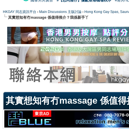
國泰男男廣告
#【恐同矮仔】擾亂香港機場秩序
#港男H
HKGAY 同志資訊平台
›
Main Discussions 主版討論
›
Hong Kong Gay Spas
其實想知有冇massage 係值得推介？我係新手丫
ge
其實想知有冇massage 係值