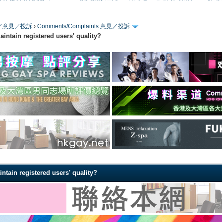
／版務／意見／投訴
›
Comments/Complaints 意見／投訴
n registered users' quality?
 registered users' quality?