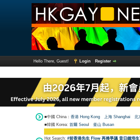
Hello There, Guest!
Login
Register
■中國 China：
香港 Hong Kong
上海 Shanghai
北京
■韓國 Korea:
首爾 Seou
l
釜山 Busan
Hot Search:
#前香港先生 Flow 再捲爭議 昔日鍾培生