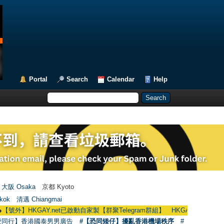
Portal
Search
Calendar
Help
大阪 Osaka
京都 Kyoto
kok
清邁 Chiangmai
】HKGAY.net已啟動自家製【群聚Telegram群組】 HKGAY.net has already open
愛同行】香港國泰男男廣告
#【恐同矮仔】擾亂香港機場秩序
#