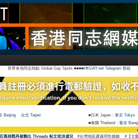
世界各地同志熱點 Global Gay Spots ■■■■
HKGAY.net Telegram 群組
 Beijing
台北 Taipei
■日本 Japan：
東京 Tokyo
■泰國 Thailand：
曼谷 Bang
●
【號外
百萬挑戰再被翻出 Threads 帖文批涉虐兒
#台灣地區通過同性婚姻
#【大