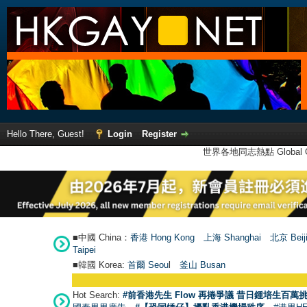
Hello There, Guest!
Login
Register
世界各地同志熱點 Global Ga
■中國 China：
香港 Hong Kong
上海 Shanghai
北京 Beij
Taipei
■韓國 Korea:
首爾 Seou
l
釜山 Busan
Hot Search:
#前香港先生 Flow 再捲爭議 昔日鍾培生百萬挑