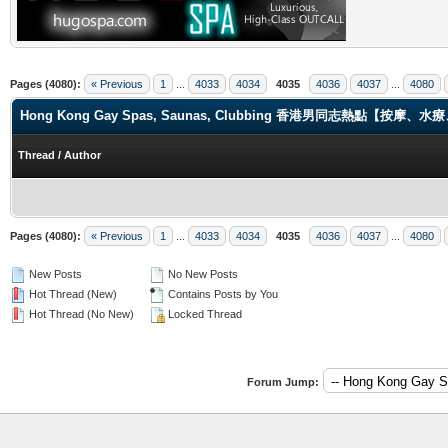
Pages (4080):
« Previous
1
...
4033
4034
4035
4036
4037
...
4080
Hong Kong Gay Spas, Saunas, Clubbing 香港男同志熱點【
Thread
/
Author
Pages (4080):
« Previous
1
...
4033
4034
4035
4036
4037
...
4080
New Posts
No New Posts
Hot Thread (New)
Contains Posts by You
Hot Thread (No New)
Locked Thread
Forum Jump: