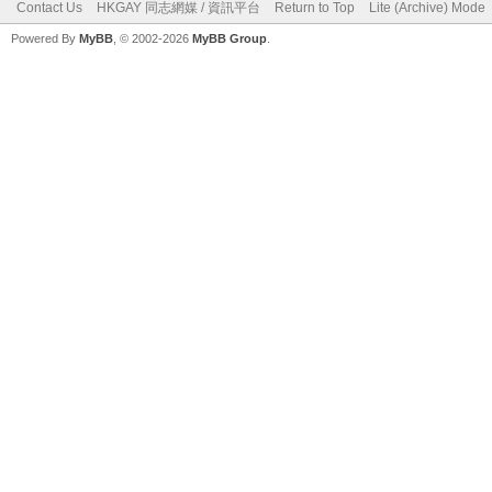
Contact Us
HKGAY 同志網媒 / 資訊平台
Return to Top
Lite (Archive) Mode
Powered By
MyBB
, © 2002-2026
MyBB Group
.