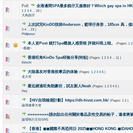
Poll:
全港邊間SPA最多靚仔又服務好？Which gay spa in HK is 
1 Vote(s) - 4 out of 5 in Average
1
2
3
4
5
1
2
3
4
...
29
)
大鳥靚仔
上次試完KinDO技師Anderson，籃球仔身形，185cm 高，
2 Vote(s) - 2.5 out of 5 in Average
1
2
3
4
5
3
4
...
23
)
Philipwun
本人首Post 就打Spa嘅個人感受啦 評就叫唔上啦。
(Pages:
1
2
1 Vote(s) - 5 out of 5 in Average
1
2
3
4
5
~鳳雛~
香港旺角KinDo Spa经验分享(转贴)
(Pages:
1
2
3
4
...
11
)
0 Vote(s) - 0 out of 5 in Average
1
2
3
4
5
Kimchi
大陆基友对香港按摩店的体验
(Pages:
1
2
3
4
5
)
1 Vote(s) - 5 out of 5 in Average
1
2
3
4
5
龙大哥
最近經過旺角朗豪坊，試左新人Noah
(Pages:
1
2
3
4
5
)
1 Vote(s) - 5 out of 5 in Average
1
2
3
4
5
Hey
【HIV自我檢測計劃】https://dh-hivst.com.hk/
(Pages:
1
2
)
0 Vote(s) - 0 out of 5 in Average
1
2
3
4
5
論壇健康大使
=========請勿貼出任何關於毒品及性交易的帖子，違者將被封
1 Vote(s) - 4 out of 5 in Average
1
2
3
4
5
論壇執行主任GM1
【香港】◼◼國際不再恐同日 2025◼◼HONG KONG ◼IDAHOBI
0 Vote(s) - 0 out of 5 in Average
1
2
3
4
5