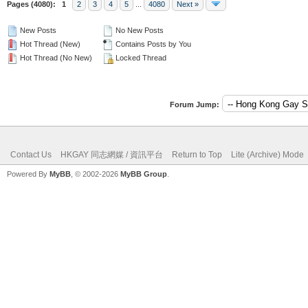
Pages (4080):
1
2
3
4
5
...
4080
Next »
New Posts
No New Posts
Hot Thread (New)
Contains Posts by You
Hot Thread (No New)
Locked Thread
Forum Jump:
Contact Us
HKGAY 同志網媒 / 資訊平台
Return to Top
Lite (Archive) Mode
Powered By
MyBB
, © 2002-2026
MyBB Group
.