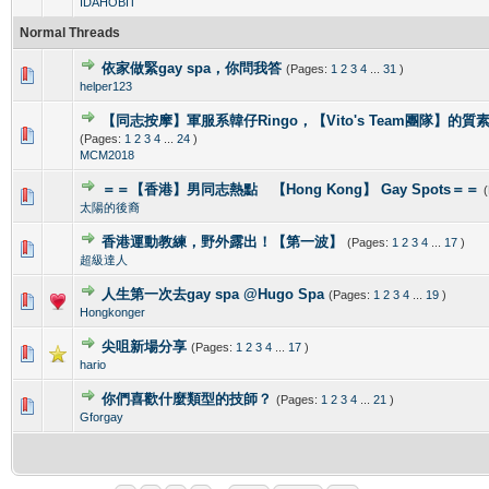
IDAHOBIT
Normal Threads
依家做緊gay spa，你問我答
(Pages:
1
2
3
4
...
31
)
0 Vote(s) - 0 out of 5 in Average
1
2
3
4
5
helper123
【同志按摩】軍服系韓仔Ringo，【Vito's Team團隊】的
0 Vote(s) - 0 out of 5 in Average
1
2
3
4
5
(Pages:
1
2
3
4
...
24
)
MCM2018
＝＝【香港】男同志熱點 【Hong Kong】 Gay Spots＝＝
1 Vote(s) - 1 out of 5 in Average
1
2
3
4
5
太陽的後裔
香港運動教練，野外露出！【第一波】
(Pages:
1
2
3
4
...
17
)
0 Vote(s) - 0 out of 5 in Average
1
2
3
4
5
超級達人
人生第一次去gay spa @Hugo Spa
(Pages:
1
2
3
4
...
19
)
0 Vote(s) - 0 out of 5 in Average
1
2
3
4
5
Hongkonger
尖咀新場分享
(Pages:
1
2
3
4
...
17
)
0 Vote(s) - 0 out of 5 in Average
1
2
3
4
5
hario
你們喜歡什麼類型的技師？
(Pages:
1
2
3
4
...
21
)
0 Vote(s) - 0 out of 5 in Average
1
2
3
4
5
Gforgay