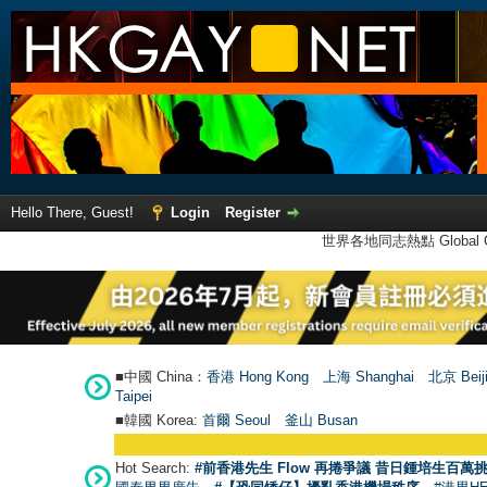
Hello There, Guest!
Login
Register
世界各地同志熱點 Global Ga
■中國 China：
香港 Hong Kong
上海 Shanghai
北京 Beij
Taipei
■韓國 Korea:
首爾 Seou
l
釜山 Busan
Hot Search:
#前香港先生 Flow 再捲爭議 昔日鍾培生百萬挑