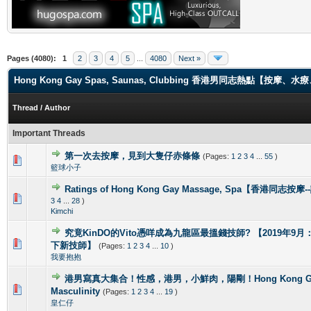
Pages (4080):
1
2
3
4
5
...
4080
Next »
Hong Kong Gay Spas, Saunas, Clubbing 香港男同志熱點【
Thread
/
Author
Important Threads
第一次去按摩，見到大隻仔赤條條
(Pages:
1
2
3
4
...
55
)
0 Vote(s) - 0 out of 5 in Average
1
2
3
4
5
籃球小子
Ratings of Hong Kong Gay Massage, Spa【香港同志按
1 Vote(s) - 5 out of 5 in Average
1
2
3
4
5
3
4
...
28
)
Kimchi
究竟KinDO的Vito憑咩成為九龍區最搵錢技師? 【2019年9月：新增
0 Vote(s) - 0 out of 5 in Average
1
2
3
4
5
下新技師】
(Pages:
1
2
3
4
...
10
)
我要抱抱
港男寫真大集合！性感，港男，小鮮肉，陽剛！Hong Kong Gorg
2 Vote(s) - 4 out of 5 in Average
1
2
3
4
5
Masculinity
(Pages:
1
2
3
4
...
19
)
皇仁仔