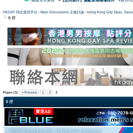
國泰男男廣告
#【恐同矮仔】擾亂香港機場秩序
#港男H
HKGAY 同志資訊平台
›
Main Discussions 主版討論
›
Hong Kong Gay Spas
0 仔
ge
Pages (3):
« Previous
1
2
3
0 仔