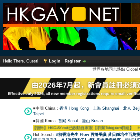
Hello There, Guest!
Login
Register
世界各地同志熱點 Global Ga
■中國 China：
香港 Hong Kong
上海 Shanghai
北京 Beij
Taipei
■韓國 Korea:
首爾 Seou
l
釜山 Busan
●
【號外】HKGAY.net已啟動自家製【群聚Telegram群組】 HKGAY.net has
Hot Search:
#前香港先生 Flow 再捲爭議 昔日鍾培生百萬挑