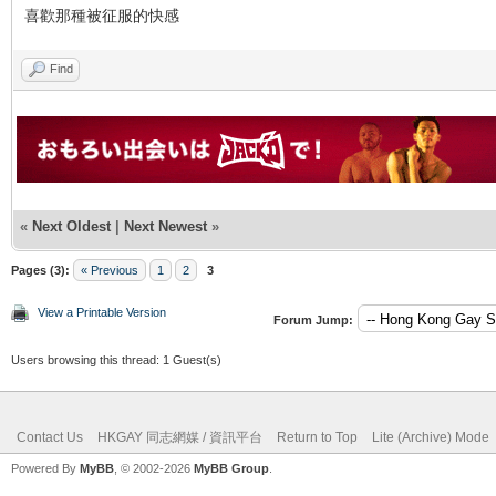
喜歡那種被征服的快感
Find
«
Next Oldest
|
Next Newest
»
Pages (3):
« Previous
1
2
3
View a Printable Version
Forum Jump:
Users browsing this thread: 1 Guest(s)
Contact Us
HKGAY 同志網媒 / 資訊平台
Return to Top
Lite (Archive) Mode
Powered By
MyBB
, © 2002-2026
MyBB Group
.