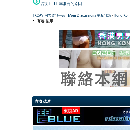
港男HEHE率漸高的原因
HKGAY 同志資訊平台
›
Main Discussions 主版討論
›
Hong K
有地 按摩
0 Vote(s) - 0 Average
1
2
3
4
5
有地 按摩