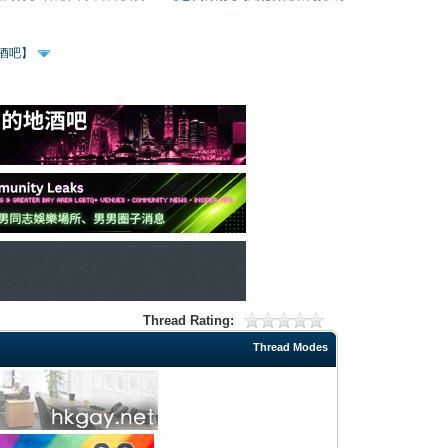
、酒吧】
Thread Rating:
Thread Modes