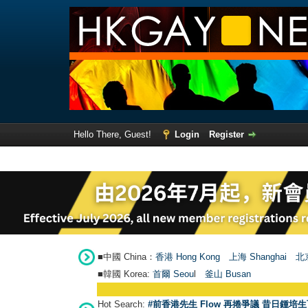
Hello There, Guest!
Login
Register
■中國 China：
香港 Hong Kong
上海 Shanghai
北京
■韓國 Korea:
首爾 Seou
l
釜山 Busan
Hot Search:
#前香港先生 Flow 再捲爭議 昔日鍾培生