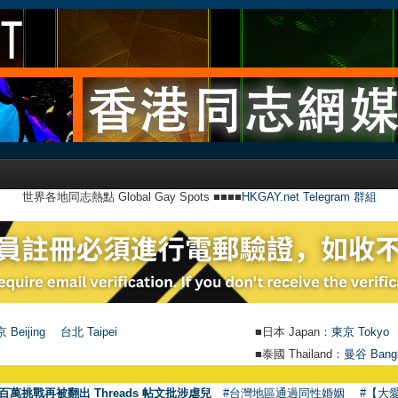
世界各地同志熱點 Global Gay Spots ■■■■
HKGAY.net Telegram 群組
 Beijing
台北 Taipei
■日本 Japan：
東京 Tokyo
■泰國 Thailand：
曼谷 Bang
●
百萬挑戰再被翻出 Threads 帖文批涉虐兒
#台灣地區通過同性婚姻
#【大