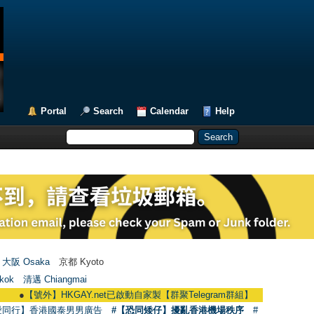
Portal
Search
Calendar
Help
大阪 Osaka
京都 Kyoto
kok
清邁 Chiangmai
【號外】HKGAY.net已啟動自家製【群聚Telegram群組】 HKGAY.net has already o
愛同行】香港國泰男男廣告
#【恐同矮仔】擾亂香港機場秩序
#