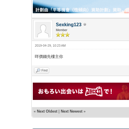
Sexking123
Member
2019-04-29, 10:23 AM
咩價錢先樓主你
Find
«
Next Oldest
|
Next Newest
»