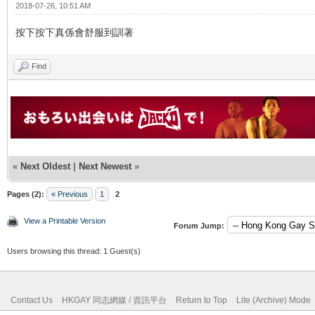
2018-07-26, 10:51 AM
按下按下真係會舒服到訓著
Find
«
Next Oldest
|
Next Newest
»
Pages (2):
« Previous
1
2
View a Printable Version
Forum Jump:
Users browsing this thread: 1 Guest(s)
Contact Us
HKGAY 同志網媒 / 資訊平台
Return to Top
Lite (Archive) Mode