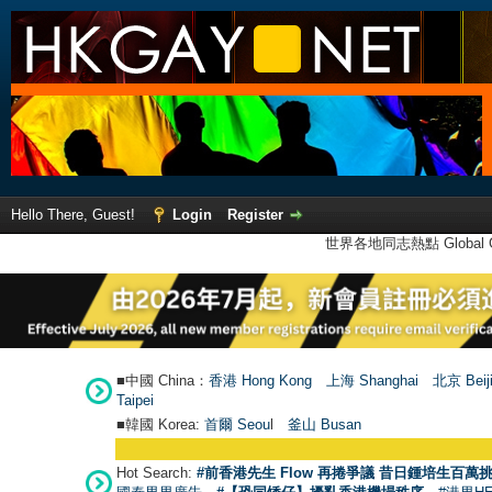
Hello There, Guest!
Login
Register
世界各地同志熱點 Global Ga
■中國 China：
香港 Hong Kong
上海 Shanghai
北京 Beij
Taipei
■韓國 Korea:
首爾 Seou
l
釜山 Busan
Hot Search:
#前香港先生 Flow 再捲爭議 昔日鍾培生百萬挑