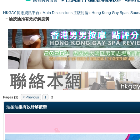
國泰男男廣告
#【恐同矮仔】擾亂香港機場秩序
#港男H
HKGAY 同志資訊平台
›
Main Discussions 主版討論
›
Hong Kong Gay Spas
油按油推有效紓解疲勞
ge
Pages (2):
« Previous
1
2
油按油推有效紓解疲勞