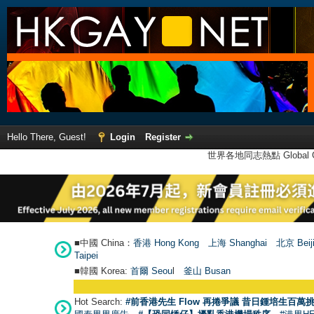
Hello There, Guest!
Login
Register
世界各地同志熱點 Global Ga
■中國 China：
香港 Hong Kong
上海 Shanghai
北京 Beij
Taipei
■韓國 Korea:
首爾 Seou
l
釜山 Busan
Hot Search:
#前香港先生 Flow 再捲爭議 昔日鍾培生百萬挑