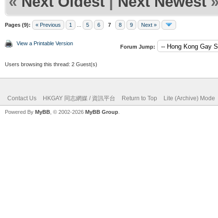
«
Next Oldest
|
Next Newest
Pages (9):
« Previous
1
...
5
6
7
8
9
Next »
View a Printable Version
Forum Jump:
Users browsing this thread: 2 Guest(s)
Contact Us
HKGAY 同志網媒 / 資訊平台
Return to Top
Lite (Archive) Mode
Powered By
MyBB
, © 2002-2026
MyBB Group
.