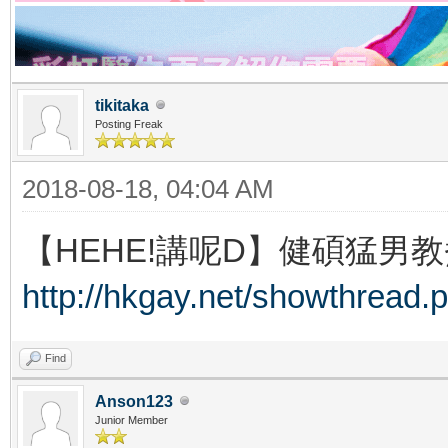
tikitaka
Posting Freak
2018-08-18, 04:04 AM
【HEHE!講呢D】健碩猛男教
http://hkgay.net/showthread.
Find
Anson123
Junior Member