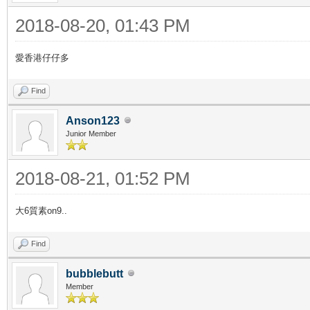
2018-08-20, 01:43 PM
愛香港仔仔多
Find
Anson123
Junior Member
2018-08-21, 01:52 PM
大6質素on9..
Find
bubblebutt
Member