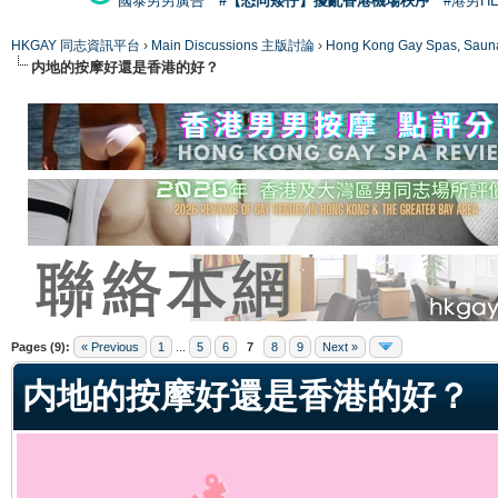
國泰男男廣告
#【恐同矮仔】擾亂香港機場秩序
#港男H
HKGAY 同志資訊平台
›
Main Discussions 主版討論
›
Hong Kong Gay Spas
内地的按摩好還是香港的好？
ge
Pages (9):
« Previous
1
...
5
6
7
8
9
Next »
内地的按摩好還是香港的好？