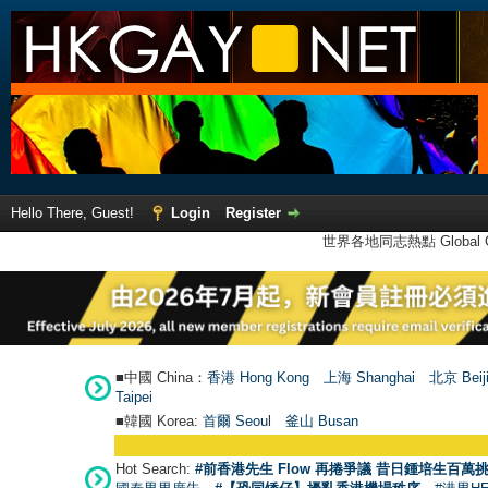
Hello There, Guest!
Login
Register
世界各地同志熱點 Global Ga
■中國 China：
香港 Hong Kong
上海 Shanghai
北京 Beij
Taipei
■韓國 Korea:
首爾 Seou
l
釜山 Busan
Hot Search:
#前香港先生 Flow 再捲爭議 昔日鍾培生百萬挑