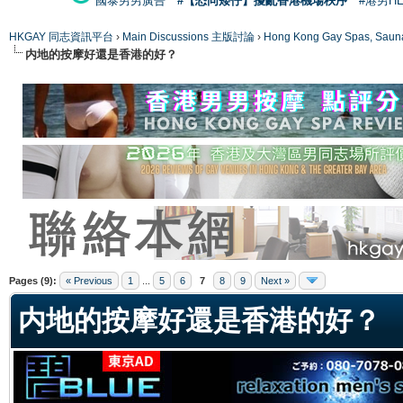
國泰男男廣告
#【恐同矮仔】擾亂香港機場秩序
#港男H
HKGAY 同志資訊平台
›
Main Discussions 主版討論
›
Hong Kong Gay Spas
内地的按摩好還是香港的好？
ge
Pages (9):
« Previous
1
...
5
6
7
8
9
Next »
内地的按摩好還是香港的好？