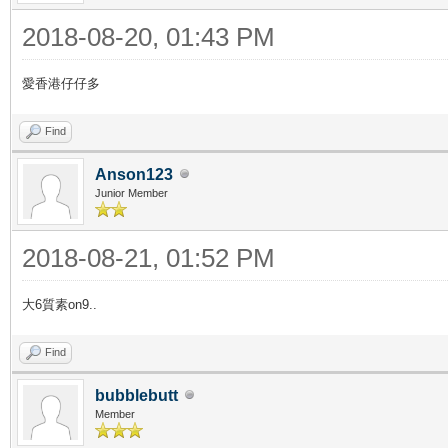
2018-08-20, 01:43 PM
愛香港仔仔多
Find
Anson123
Junior Member
2018-08-21, 01:52 PM
大6質素on9..
Find
bubblebutt
Member