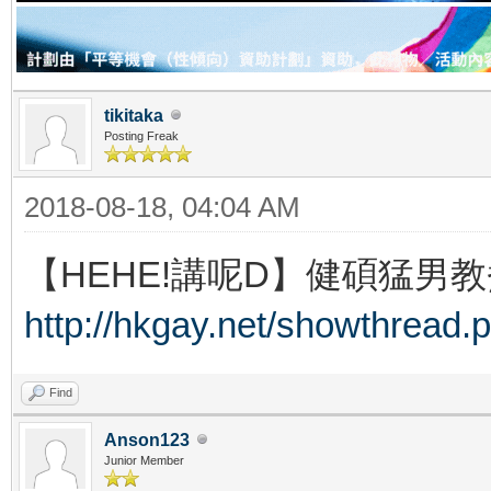
tikitaka
Posting Freak
2018-08-18, 04:04 AM
【HEHE!講呢D】健碩猛男教
http://hkgay.net/showthread.
Find
Anson123
Junior Member