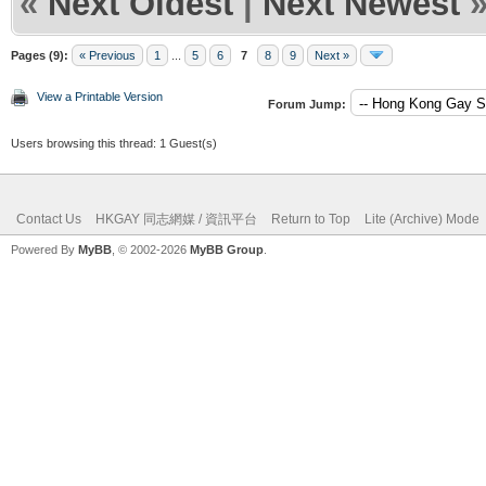
«
Next Oldest
|
Next Newest
Pages (9):
« Previous
1
...
5
6
7
8
9
Next »
View a Printable Version
Forum Jump:
Users browsing this thread: 1 Guest(s)
Contact Us
HKGAY 同志網媒 / 資訊平台
Return to Top
Lite (Archive) Mode
Powered By
MyBB
, © 2002-2026
MyBB Group
.