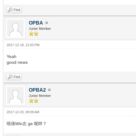
Find
OPBA
Junior Member
2017-12-18, 12:03 PM
Yeah
good news
Find
OPBA2
Junior Member
2017-12-20, 09:09 AM
唔係Win左 ge 呢咩？