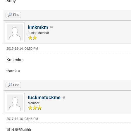
Sony
Find
kmkmkm
Junior Member
2017-12-14, 06:50 PM
Kmkmkm
thank u
Find
fuckmefuckme
Member
2017-12-16, 03:48 PM
可以繼續加油