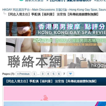
國泰男男廣告
#【恐同矮仔】擾亂香港機場秩序
#港男H
HKGAY 同志資訊平台
›
Main Discussions 主版討論
›
Hong Kong Gay Spas
【同志入境主任】爭配偶【福利案】 法官指【與傳統婚姻體制無關】
ge
Pages (7):
« Previous
1
...
3
4
5
6
7
【同志入境主任】爭配偶【福利案】 法官指【與傳統婚姻體制無關】