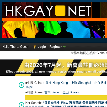
Hello There, Guest!
Login
Register
世界各地同志熱點 Global Ga
■中國 China：
香港 Hong Kong
上海 Shanghai
北京 Beij
Taipei
■韓國 Korea:
首爾 Seou
l
釜山 Busan
Hot Search:
#前香港先生 Flow 再捲爭議 昔日鍾培生百萬挑