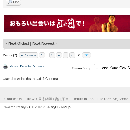
Find
«
Next Oldest
|
Next Newest
»
Pages (7):
« Previous
1
...
3
4
5
6
7
View a Printable Version
Forum Jump:
Users browsing this thread: 1 Guest(s)
Contact Us
HKGAY 同志網媒 / 資訊平台
Return to Top
Lite (Archive) Mode
Powered By
MyBB
, © 2002-2026
MyBB Group
.