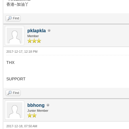
香港~加油丫
Find
pklapkla
Member
2017-12-17, 12:18 PM
THX
SUPPORT
Find
bbhong
Junior Member
2017-12-18, 07:50 AM