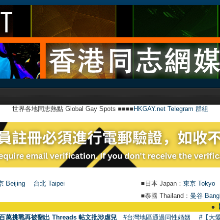
世界各地同志熱點 Global Gay Spots ■■■■
HKGAY.net Telegram 群組
 Beijing
台北 Taipei
■日本 Japan：
東京 Tokyo
■泰國 Thailand：
曼谷 Bang
●
【號外】HKGAY.n
百萬挑戰再被翻出 Threads 帖文批涉虐兒
#台灣地區通過同性婚姻
#【大