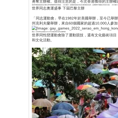
勇奪主辦權。值得注意的是，今次香港獲得的主辦權
香港申辦組織成員在巴黎出席申辦權賽果宣布晚宴。（官方圖片）組織擬為競技項目及活動增添扒龍舟、設舞獅和中國書法等港式元素。（官方圖片
世界同志奧運盛事 下屆巴黎主辦
「同志運動會」早在1982年於美國舉辦，至今已舉
州克利夫蘭舉辦，來自60個國家的超過10,000人參
最近一次世界同志奧運 於2014年在俄亥俄州克利夫蘭舉辦。
世界同性戀運動會除了運動競技，還有文化藝術項目
和文化活動。