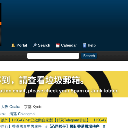
Portal
Search
Calendar
Help
大阪 Osaka
京都 Kyoto
kok
清邁 Chiangmai
et已啟動自家製【群聚Telegram群組】 HKGAY.net has already opened a hom
愛同行】香港國泰男男廣告
#【恐同矮仔】擾亂香港機場秩序
#