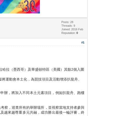
Posts: 28
Threads: 9
Joined: 2016 Feb
Reputation:
0
#1
擊敗瓜達拉哈拉（墨西哥）及華盛頓特區（美國）其餘2個入圍
擬將運動會本土化，為競技項目及活動增添扒龍舟、
港成功申辦，將加入不同本土元素項目，例如扒龍舟、跑樓
地考察，巡查所有的舉辦場所，並視察當地支持者參與
以及越來越尊重多元共融，成功勝出最後一輪評審，終