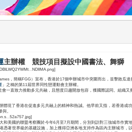
運
主辦權 競技項目擬設中國書法、舞獅
of Gay Games，簡稱FGG）宣布，香港於17個申辦城市中突圍而出，並
運
」之稱的第11屆世界同性戀運動會主辦權。
社會一直致力推動多元共融，且態度日趨開放包容，獲國際認同。組織又
，香港成功申辦體現了香港在促進多元共融上的精神和熱誠。他早前又指，若香
參與。
大和美國的聯盟考察團於今年6月至7月期間，分別到訪對三強城市作實
港憑著世界級的基建設施，加上獲得亞洲各地支持作為區內主辦城市，