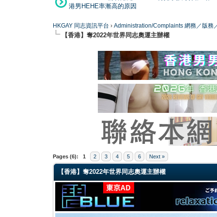
港男HEHE率漸高的原因
HKGAY 同志資訊平台
›
Administration/Complaints 網務
【香港】奪2022年世界同志奧運主辦權
0 Vote(s) - 0 Average
1
2
3
4
5
Pages (6):
1
2
3
4
5
6
Next »
【香港】奪2022年世界同志奧運主辦權