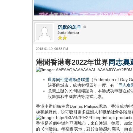
沉默的羔羊
Junior Member
2018-01-10, 06:58 PM
港聞香港奪2022年世界
同志奧
世界同性戀運動會聯盟
（Federation 
決賽的城市，成功奪得四年一度、有「
同志奧
負責主辦的民間組織認為，本港成功申辦在於
設舞獅和中國書法等港式元素。
香港申辦組織主席Dennis Philipse認為
梯和越野跑，盼可吸引更多亞洲人和吸納社會各階層
香港是首個申辦的亞洲城市，來自澳洲、德國、加拿
的民間活動。考察團表示，對於香港感到滿意，而香