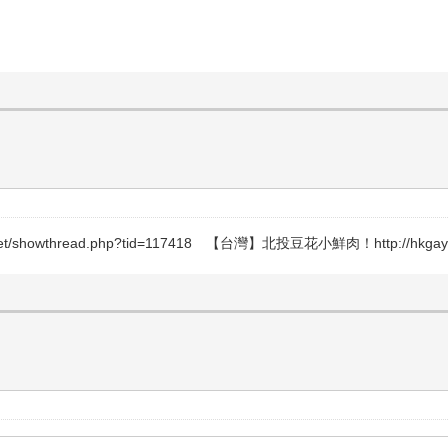
wthread.php?tid=117418 【台灣】北投豆花小鮮肉！http://hkgay.net/