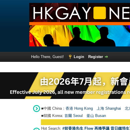
Hello There, Guest!
Login
Register
■中國 China：
香港 Hong Kong
上海 Shanghai
北京
■韓國 Korea:
首爾 Seou
l
釜山 Busan
Hot Search:
#前香港先生 Flow 再捲爭議 昔日鍾培生