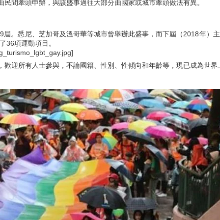
由民間牽頭申辦，與該盛事過往大部分由國家或城市牽頭做法有異。
）
辦9屆。悉尼、芝加哥及溫哥華等城市曾舉辦此盛事，而下屆（2018年）主
加了36項運動項目。
，歡迎所有人士參與，不論國籍、性別、性傾向和年齡等，現已成為世界上