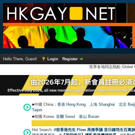
Hello There, Guest!
Login
Register
世界各地同志熱點 Global Ga
■中國 China：
香港 Hong Kong
上海 Shanghai
北京 Beij
Taipei
■韓國 Korea:
首爾 Seou
l
釜山 Busan
●
【
Hot Search:
#前香港先生 Flow 再捲爭議 昔日鍾培生百萬挑