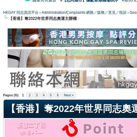
國泰男男廣告
#【恐同矮仔】擾亂香港機場秩序
#港男H
HKGAY 同志資訊平台
›
Administration/Complaints 網務／版務／意見／投訴
›
Gos
【香港】奪2022年世界同志奧運主辦權
ge
Pages (6):
1
2
3
4
5
6
Next »
【香港】奪2022年世界同志奧