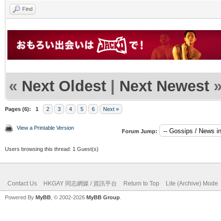
Find
«
Next Oldest
|
Next Newest
Pages (6):
1
2
3
4
5
6
Next »
View a Printable Version
Forum Jump:
Users browsing this thread: 1 Guest(s)
Contact Us
HKGAY 同志網媒 / 資訊平台
Return to Top
Lite (Archive) Mode
Powered By
MyBB
, © 2002-2026
MyBB Group
.