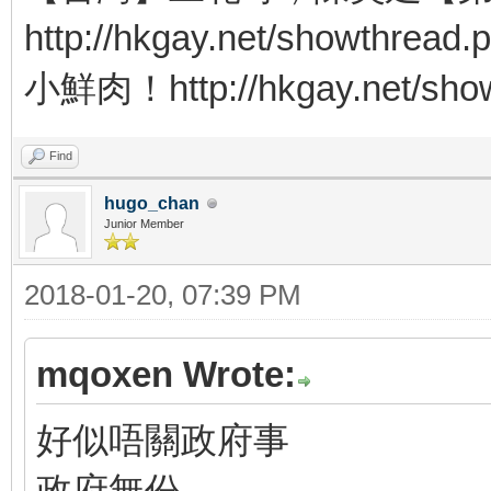
http://hkgay.net/showth
小鮮肉！http://hkgay.net/show
Find
hugo_chan
Junior Member
2018-01-20, 07:39 PM
mqoxen Wrote:
好似唔關政府事
政府無份。。。