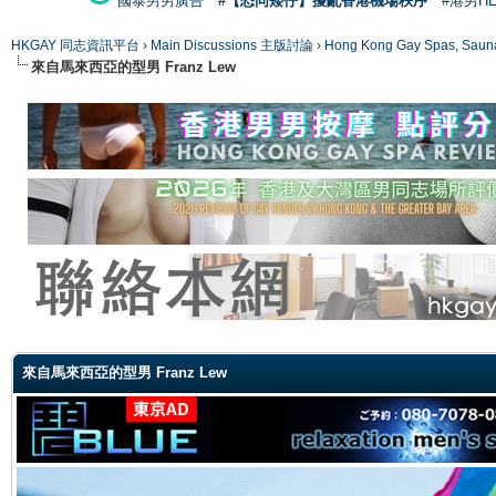
國泰男男廣告
#【恐同矮仔】擾亂香港機場秩序
#港男H
HKGAY 同志資訊平台
›
Main Discussions 主版討論
›
Hong Kong Gay Spas
來自馬來西亞的型男 Franz Lew
ge
來自馬來西亞的型男 Franz Lew