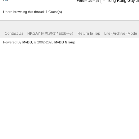
Forum Jump:
Users browsing this thread: 1 Guest(s)
Contact Us
HKGAY 同志網媒 / 資訊平台
Return to Top
Lite (Archive) Mode
Powered By
MyBB
, © 2002-2026
MyBB Group
.