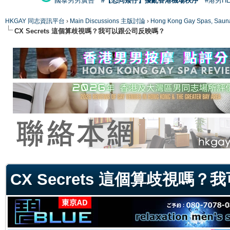
國泰男男廣告
#【恐同矮仔】擾亂香港機場秩序
#港男H
HKGAY 同志資訊平台
›
Main Discussions 主版討論
›
Hong Kong Gay Spas
CX Secrets 這個算歧視嗎？我可以跟公司反映嗎？
ge
CX Secrets 這個算歧視嗎