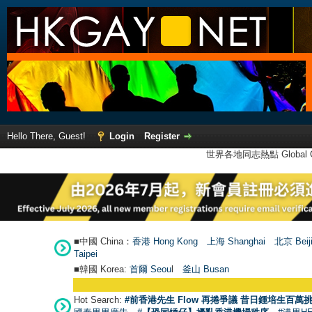
Hello There, Guest!
Login
Register
世界各地同志熱點 Global Ga
■中國 China：
香港 Hong Kong
上海 Shanghai
北京 Beij
Taipei
■韓國 Korea:
首爾 Seou
l
釜山 Busan
Hot Search:
#前香港先生 Flow 再捲爭議 昔日鍾培生百萬挑