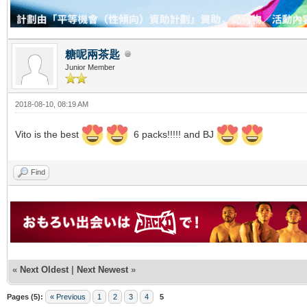
糖呢兩茶匙
Junior Member
2018-08-10, 08:19 AM
Vito is the best
6 packs!!!!! and BJ
Find
«
Next Oldest
|
Next Newest
»
Pages (5):
« Previous
1
2
3
4
5