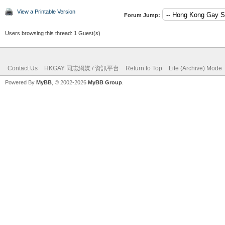
View a Printable Version
Forum Jump:
Users browsing this thread: 1 Guest(s)
Contact Us
HKGAY 同志網媒 / 資訊平台
Return to Top
Lite (Archive) Mode
Powered By
MyBB
, © 2002-2026
MyBB Group
.