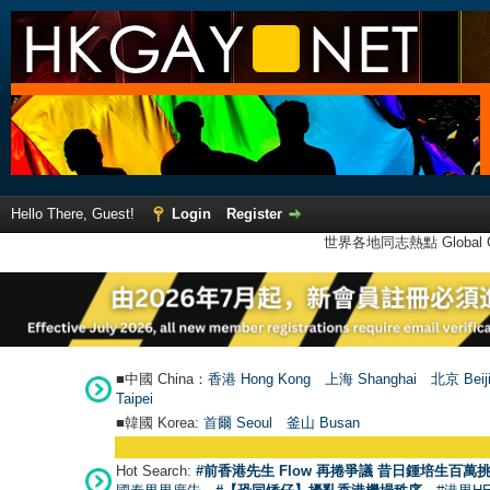
Hello There, Guest!
Login
Register
世界各地同志熱點 Global Ga
■中國 China：
香港 Hong Kong
上海 Shanghai
北京 Beij
Taipei
■韓國 Korea:
首爾 Seou
l
釜山 Busan
Hot Search:
#前香港先生 Flow 再捲爭議 昔日鍾培生百萬挑