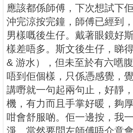
應該都係師傅，下次想試下
沖完涼按完鐘，師傅已經到，一
男樣嘅後生仔。戴著眼鏡好斯文
樣差唔多。斯文後生仔，睇得
& 游水），但未至於有六嚿
唔到佢個樣，只係憑感覺，
講嘢就一句起兩句止，好靜
機，有力而且手掌好暖，夠厚又m
咁會舒服啲。佢一邊按，我
淨，當然要問左師傅唔介意