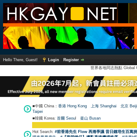
Hello There, Guest!
Login
Register
世界各地同志熱點 Global Ga
■中國 China：
香港 Hong Kong
上海 Shanghai
北京 Beij
Taipei
■韓國 Korea:
首爾 Seou
l
釜山 Busan
Hot Search:
#前香港先生 Flow 再捲爭議 昔日鍾培生百萬挑