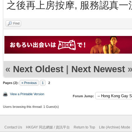
之後再上房按摩, 服務認真一
Find
«
Next Oldest
|
Next Newest
Pages (2):
« Previous
1
2
View a Printable Version
Forum Jump:
Users browsing this thread: 1 Guest(s)
Contact Us
HKGAY 同志網媒 / 資訊平台
Return to Top
Lite (Archive) Mode