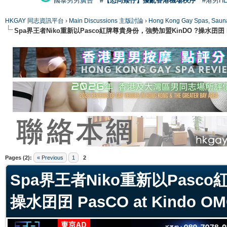
國泰男男廣告
#【恐同矮仔】擾亂香港機場秩序
#港男H
HKGAY 同志資訊平台
›
Main Discussions 主版討論
›
Hong Kong Gay Spas
Spa界王者Niko重新以Pasco紅牌尊貴身份，強勢加盟KinDO ?操水囝囝 PasCO
ge
Pages (2):
« Previous
1
2
Spa界王者Niko重新以Pasc
操水囝囝 PasCO at Kindo OMG