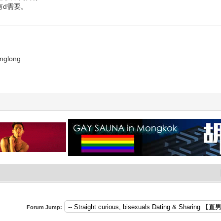
有d需要。
glong
Forum Jump: