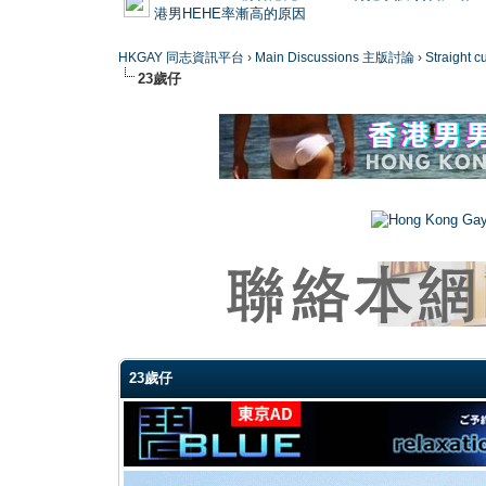
港男HEHE率漸高的原因
HKGAY 同志資訊平台
›
Main Discussions 主版討論
›
Straight
23歲仔
0 Vote(s) - 0 Average
1
2
3
4
5
23歲仔