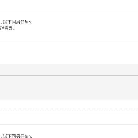
, 試下同男仔fun.
有d需要。
, 試下同男仔fun.