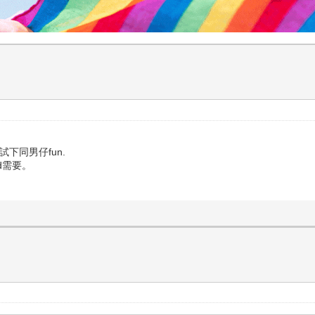
 試下同男仔fun.
d需要。