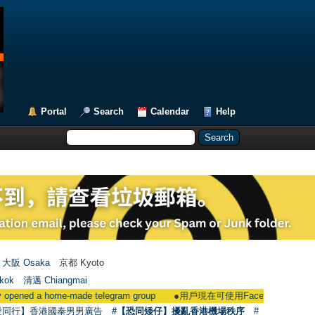
Portal
Search
Calendar
Help
大阪 Osaka
京都 Kyoto
kok
清邁 Chiangmai
home-made telegram group
●
用戶現在可使用Facebook登入 Users could 
愛同行】香港國泰男男廣告
#【恐同矮仔】擾亂香港機場秩序
#