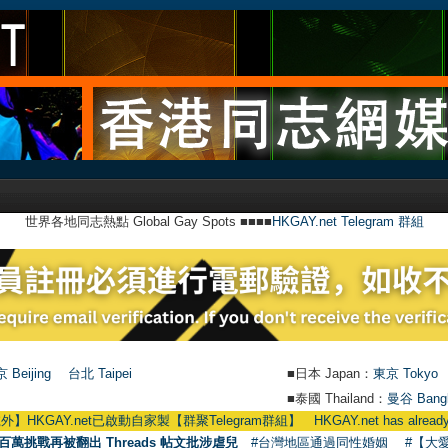
世界各地同志熱點 Global Gay Spots ■■■■
HKGAY.net Telegram 群組
 Beijing
台北 Taipei
■日本 Japan：
東京 Tokyo
■泰國 Thailand：
曼谷 Bang
AY.net已啟動自家製【群聚Telegram群組】 HKGAY.net has already opened a 
百萬挑戰再被翻出 Threads 帖文批涉虐兒
#台灣地區通過同性婚姻
#【大