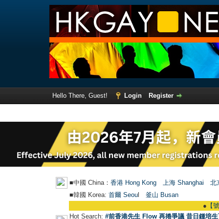
Hello There, Guest!
Login
Register
■中國 China：
香港 Hong Kong
上海 Shanghai
北京
■韓國 Korea:
首爾 Seou
l
釜山 Busan
●
【號外】HKG
Hot Search:
#前香港先生 Flow 再捲爭議 昔日鍾培生