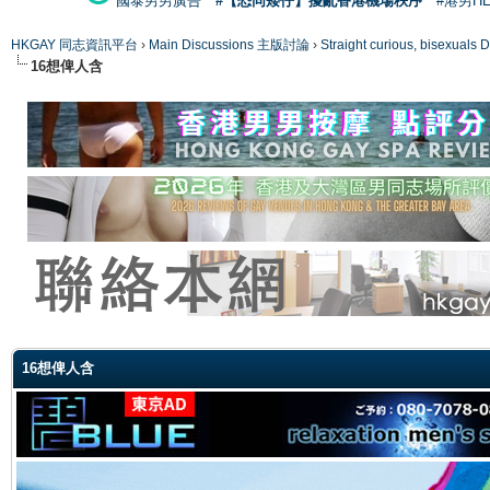
國泰男男廣告
#【恐同矮仔】擾亂香港機場秩序
#港男H
HKGAY 同志資訊平台
›
Main Discussions 主版討論
›
Straight curious, bise
16想俾人含
ge
16想俾人含