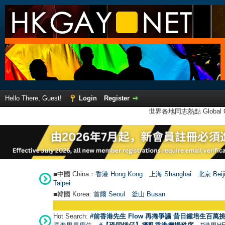
Hello There, Guest!
Login
Register
世界各地同志熱點 Global Ga
■中國 China：
香港 Hong Kong
上海 Shanghai
北京 Beij
Taipei
■韓國 Korea:
首爾 Seou
l
釜山 Busan
Hot Search:
#前香港先生 Flow 再捲爭議 昔日鍾培生百萬挑