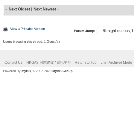
«
Next Oldest
|
Next Newest
»
View a Printable Version
Forum Jump:
Users browsing this thread: 1 Guest(s)
Contact Us
HKGAY 同志網媒 / 資訊平台
Return to Top
Lite (Archive) Mode
Powered By
MyBB
, © 2002-2026
MyBB Group
.