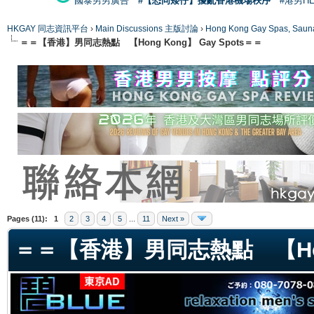
國泰男男廣告
#【恐同矮仔】擾亂香港機場秩序
#港男H
HKGAY 同志資訊平台
›
Main Discussions 主版討論
›
Hong Kong Gay Spas
＝＝【香港】男同志熱點 【Hong Kong】 Gay Spots＝＝
ge
Pages (11):
1
2
3
4
5
...
11
Next »
＝＝【香港】男同志熱點 【Hong 