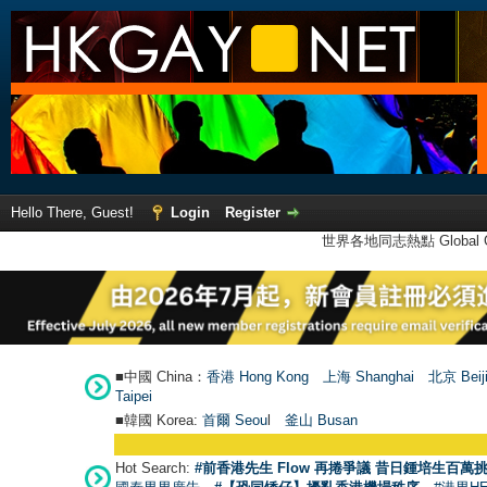
Hello There, Guest!
Login
Register
世界各地同志熱點 Global Ga
■中國 China：
香港 Hong Kong
上海 Shanghai
北京 Beij
Taipei
■韓國 Korea:
首爾 Seou
l
釜山 Busan
Hot Search:
#前香港先生 Flow 再捲爭議 昔日鍾培生百萬挑