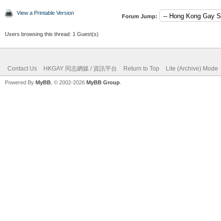
View a Printable Version
Forum Jump:
Users browsing this thread: 1 Guest(s)
Contact Us
HKGAY 同志網媒 / 資訊平台
Return to Top
Lite (Archive) Mode
Powered By
MyBB
, © 2002-2026
MyBB Group
.