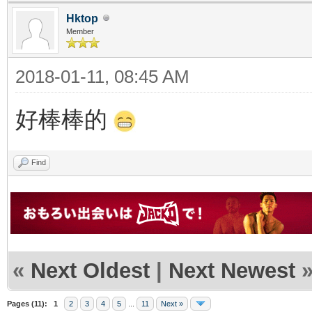
Hktop
Member
2018-01-11, 08:45 AM
好棒棒的
Find
«
Next Oldest
|
Next Newest
Pages (11):
1
2
3
4
5
...
11
Next »