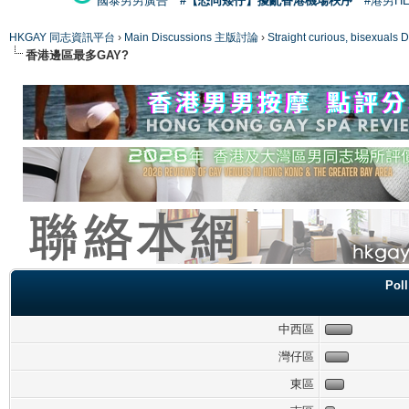
國泰男男廣告
#【恐同矮仔】擾亂香港機場秩序
#港男H
HKGAY 同志資訊平台
›
Main Discussions 主版討論
›
Straight curious, bise
香港邊區最多GAY?
Po
中西區
灣仔區
東區