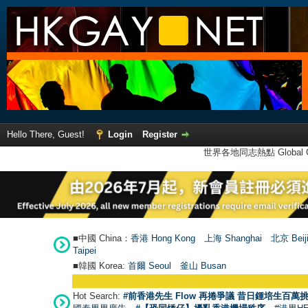
Hello There, Guest!
Login
Register
世界各地同志熱點 Global Ga
■中國 China：
香港 Hong Kong
上海 Shanghai
北京 Beij
Taipei
■韓國 Korea:
首爾 Seou
l
釜山 Busan
Hot Search:
#前香港先生 Flow 再捲爭議 昔日鍾培生百萬挑