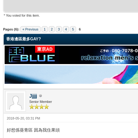
* You voted for this item.
ge
Pages (6):
« Previous
1
2
3
4
5
6
香港邊區最多GAY?
Jjjjj
Senior Member
2018-05-20, 03:31 PM
好想係葵青區 因為我住果頭