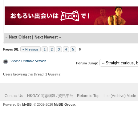
«
Next Oldest
|
Next Newest
»
Pages (6):
« Previous
1
2
3
4
5
6
View a Printable Version
Forum Jump:
Users browsing this thread: 1 Guest(s)
Contact Us
HKGAY 同志網媒 / 資訊平台
Return to Top
Lite (Archive) Mode
Powered By
MyBB
, © 2002-2026
MyBB Group
.