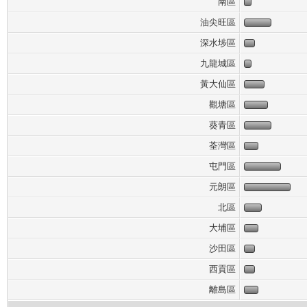
南區
油尖旺區
深水埗區
九龍城區
黃大仙區
觀塘區
葵青區
荃灣區
屯門區
元朗區
北區
大埔區
沙田區
西貢區
離島區