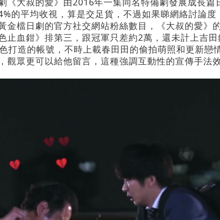
劇《大叔的愛》由2016年一集同名特備劇發展成長
4%的平均收視，算是交足貨，不過如果睇網絡討論度
黃金檔日劇的官方社交網站粉絲數目，《大叔的愛》的Tw
色止血鉗》排第三，跟冠軍只差約2萬，還未計上吉田
角色打造的帳號，不時上載春田田的偷拍萌照和更新戀
，觀眾更可以給他留言，這種強調互動性的宣傳手法