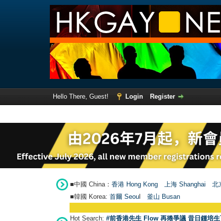
Hello There, Guest!
Login
Register
■中國 China：
香港 Hong Kong
上海 Shanghai
北京
■韓國 Korea:
首爾 Seou
l
釜山 Busan
Hot Search:
#前香港先生 Flow 再捲爭議 昔日鍾培生