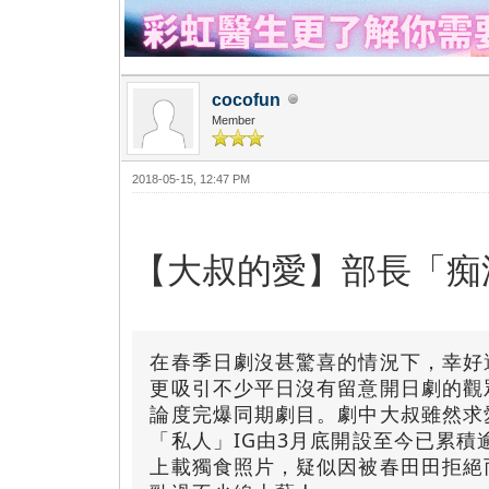
cocofun
Member
2018-05-15, 12:47 PM
【大叔的愛】部長「痴
在春季日劇沒甚驚喜的情況下，幸好
更吸引不少平日沒有留意開日劇的觀
論度完爆同期劇目。
劇中大叔雖然求
「私人」IG由3月底開設至今已累積
上載獨食照片，疑似因被春田田拒絕