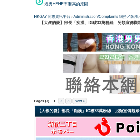
港男HEHE率漸高的原因
HKGAY 同志資訊平台
›
Administration/Complaints 網務
【大叔的愛】部長「痴漢」IG破33萬粉絲 另類宣傳觀
0 Vote(s) - 0 Average
1
2
3
4
5
Pages (3):
1
2
3
Next »
【大叔的愛】部長「痴漢」IG破33萬粉絲 另類宣傳觀