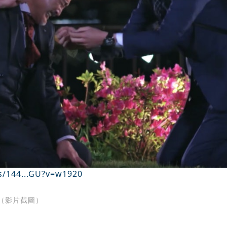
s/144...GU?v=w1920
（影片截圖）