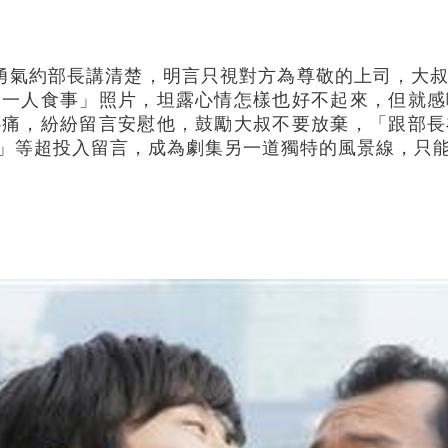
勇氣約部長講清楚，明言只視對方為尊敬的上司，大
「一人食事」照片，坦露心情怎樣也好不起來，但就感
心痛，紛紛留言安慰他，鼓勵大叔不要放棄，「跟部長
」等超投入留言，成為劇集另一道獨特的風景線，只