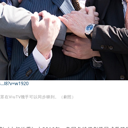
...l8?v=w1920
在ViuTV幾乎可以同步睇到。（劇照）