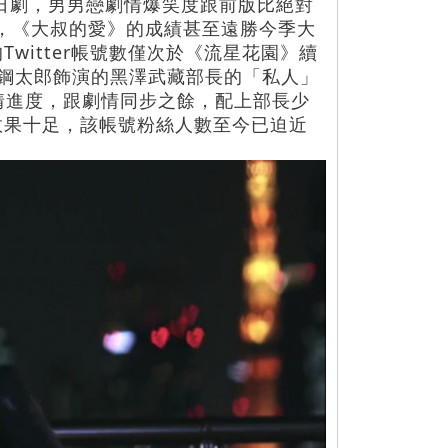
篇日劇，男男戀劇情爆笑度跟前版比絕對
，《大叔的愛》的成績甚至遠勝今季大
itter帳號數僅次於《流星花園》續
鋼太郎飾演的黑澤武藏部長的「私人」
情進度，跟劇情同步之餘，配上部長少
效果十足，該帳號粉絲人數至今已迫近