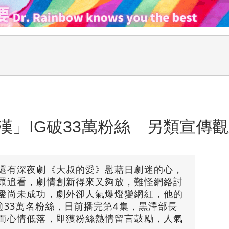
漢」IG破33萬粉絲 另類宣傳
還有深夜劇《大叔的愛》慰藉日劇迷的心，
眾追看，劇情創新得來又夠放，難怪網絡討
愛尚未成功，劇外卻人氣爆燈變網紅，他的
逾33萬名粉絲，日前播完第4集，黒澤部長
而心情低落，即獲粉絲熱情留言鼓勵，人氣