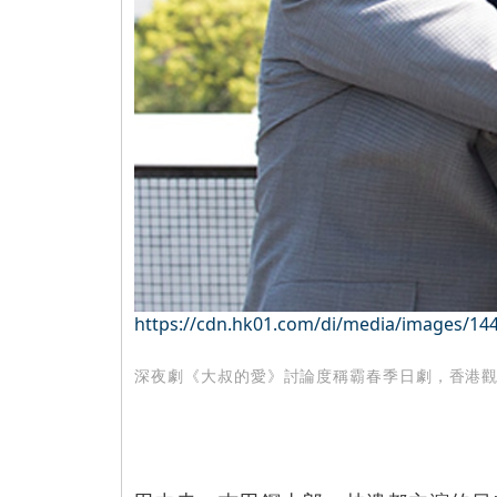
https://cdn.hk01.com/di/media/images/144
深夜劇《大叔的愛》討論度稱霸春季日劇，香港觀眾