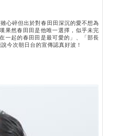
叔雖心碎但出於對春田田深沉的愛不想為
嘆果然春田田是他唯一選擇，似乎未完
在一起的春田田是最可愛的」、「部長
能說今次朝日台的宣傳認真好波！