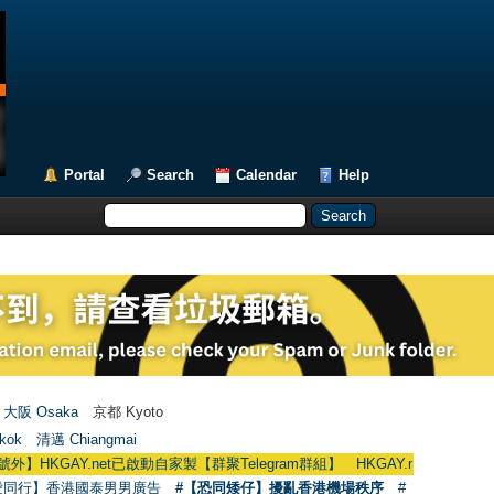
Portal
Search
Calendar
Help
大阪 Osaka
京都 Kyoto
kok
清邁 Chiangmai
製【群聚Telegram群組】 HKGAY.net has already opened a home-made 
愛同行】香港國泰男男廣告
#【恐同矮仔】擾亂香港機場秩序
#