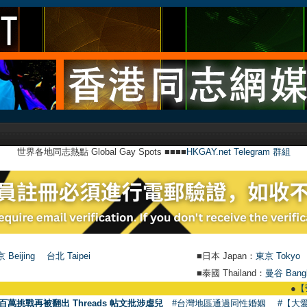
世界各地同志熱點 Global Gay Spots ■■■■
HKGAY.net Telegram 群組
 Beijing
台北 Taipei
■日本 Japan：
東京 Tokyo
■泰國 Thailand：
曼谷 Bang
●
【號外】HKGAY.net已啟動自家
百萬挑戰再被翻出 Threads 帖文批涉虐兒
#台灣地區通過同性婚姻
#【大