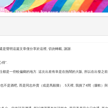
還是聲明這篇文章僅分享於這裡, 切勿轉載, 謝謝.
得”.
往都是一些較偏鄉的地方. 這次出差有幸是在熱鬧的大阪, 所以在出發之前, 
 也不是酒吧, 而是同志外賣（或是馬殺雞）. 5天裡, 我挑了4間（腿軟）