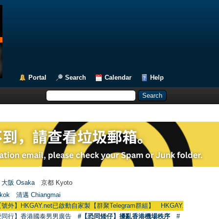
Portal
Search
Calendar
Help
大阪 Osaka
京都 Kyoto
kok
清邁 Chiangmai
.net已啟動自家製【群聚Telegram群組】 HKGAY.net has already opened a h
愛同行】香港國泰男男廣告
#【恐同矮仔】擾亂香港機場秩序
#