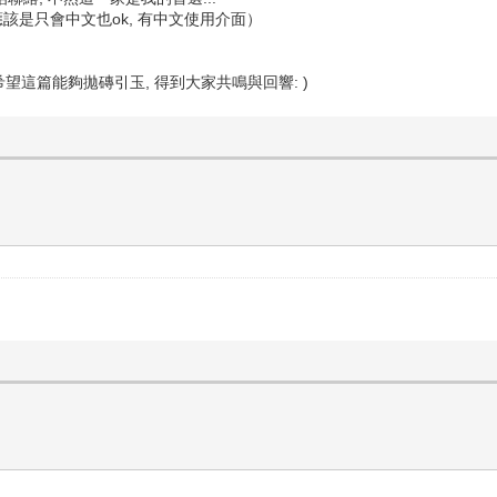
處應該是只會中文也ok, 有中文使用介面）
希望這篇能夠拋磚引玉, 得到大家共鳴與回響: )