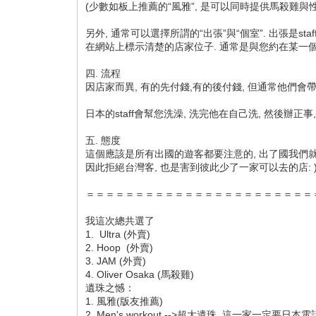
(少數如板上推薦的“風雅”, 是可以同時提供馬殺雞與
另外, 通常可以選擇所謂的“出張”與“個室”. 出張是
在網站上標示清楚的店家位子. 通常是與您約在某一個地點,
四. 流程
因店家而異, 有的先付錢,有的後付錢, 但通常他們會帶你
日本的staff會幫您洗澡, 洗完他在自己洗, 然後辦正事
五. 態度
這個應該是所有出國的遊客都要注意的, 出了國我們就謹
因此拒絕台灣客, 也是害到彼此少了一家可以去的店: 
＝＝＝＝＝＝＝＝＝＝＝＝＝＝＝＝＝＝＝＝＝＝＝
我這次總共選了
1. Ultra (外賣)
2. Hoop (外賣)
3. JAM (外賣)
4. Oliver Osaka (馬殺雞)
遺珠之憾：
1. 風雅(版友推薦)
2. Men's workout -->超大遺珠, 這一家一定要日