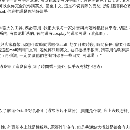
因為多少一定有語言溝通, 所以建議要有外語能力. 最完美是完全日文通, 其
可以跟你完全跟你講英文, 甚至中文, 這是不切實際的妄想. 所以建議有心攻
ail, 估狗翻譯是你的好幫手
強大的工具, 務必善用. 我把大阪每一家外賣與馬殺雞都點開來看, 切記, 不要挑店
, 有傑尼斯系的, 有的還有cosplay的選項可選（噴鼻血）.
與店家聯繫. 你想什麼時間選哪位staff, 想要什麼時段, 時間多長, 需
mail請用日文寫. 若純粹只用英文, 被打槍機率很高, 請善用估狗翻譯,
再強調, 一定要讓他們意識到你會一些日文, 可溝通 ）"
不過我寄了這麼多家,除了時間喬不攏外, 似乎沒有被拒絕過）
 可以了解這位staff長得如何（通常照片不露臉）,興趣是什麼, 床上表現怎
. 外賣基本上就是性服務, 馬殺雞則沒有, 但是共通點大概就是都會有肉