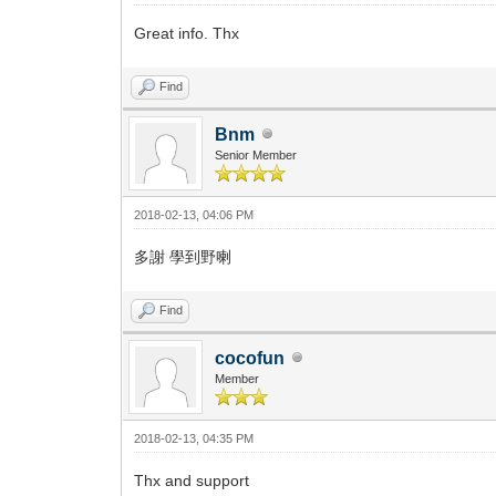
Great info. Thx
Find
Bnm
Senior Member
2018-02-13, 04:06 PM
多謝 學到野喇
Find
cocofun
Member
2018-02-13, 04:35 PM
Thx and support