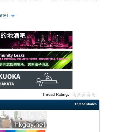
、酒吧】
Thread Rating:
Thread Modes