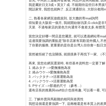
首先, 不同於三溫暖與發展場, 同志外賣與馬殺雞, 
我是屬於日文3成＋英文7 成. 不能期待這些日本男孩
閒話家常, 我想也就夠了. 反正溝通部分, 大部分都用m
二, 熟看各家網頁遊戲規則, 並大膽的寄mail詢問
得知要去大阪前一個月, 我就開始做功課,G-click是非常
天菜. 不過每家店的菜色方向通常不會差太多,有體育系的
當您決定好哪一間店是您屬意, 就可以透過網站寄mail
這邊我要強調的重點是"除非店家有寫歡迎外國人,不然這些
了你要的服務, 更重要的是你是台灣人但你會一點日文（
當然被拒絕了也沒關係, 就摸摸鼻子再找下一家, （
再來, 當您在網頁選菜時, 有些基本資料您一定要了解
1. 絡みタチ -->愛撫擁抱為攻
2. 絡みウケ-->愛撫擁抱為受
3. バックタチ-->活塞運動為攻
4. バックウケ-->活塞運動為受
5. Pサイズ -->那邊的尺寸 （參考...）
還有店長的推薦與staff自介也很有趣, 可以看一看,
三. 了解外賣與馬殺雞的相同與差異性
我想這個還是要強調一下, 這兩種還是有本質上的差異性