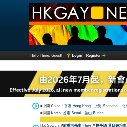
Hello There, Guest!
Login
Register
■中國 China：
香港 Hong Kong
上海 Shanghai
北京
■韓國 Korea:
首爾 Seou
l
釜山 Busan
Hot Search:
#前香港先生 Flow 再捲爭議 昔日鍾培生