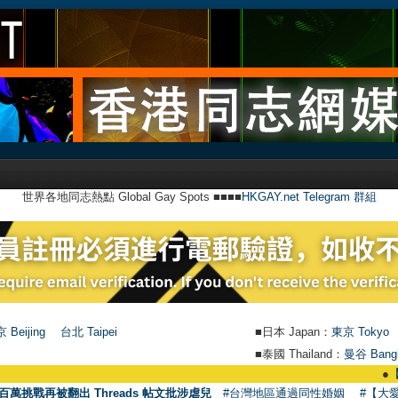
世界各地同志熱點 Global Gay Spots ■■■■
HKGAY.net Telegram 群組
 Beijing
台北 Taipei
■日本 Japan：
東京 Tokyo
■泰國 Thailand：
曼谷 Bang
●
【號外】HKGAY
百萬挑戰再被翻出 Threads 帖文批涉虐兒
#台灣地區通過同性婚姻
#【大