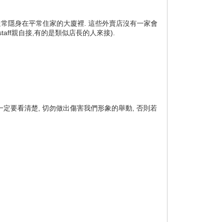
, 通常隱身在平常住家的大廈裡. 這些外賣店沒有一家會
taff親自接,有的是類似店長的人來接).
.
一定要看清楚, 切勿做出傷害我們形象的舉動, 否則若