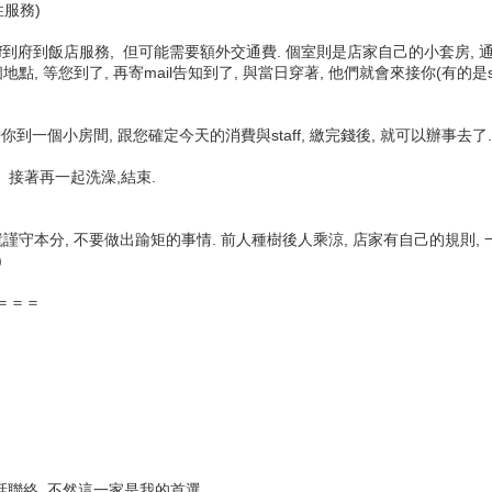
性服務)
staff到府到飯店服務, 但可能需要額外交通費. 個室則是店家自己的小套房
 等您到了, 再寄mail告知到了, 與當日穿著, 他們就會來接你(有的是s
到一個小房間, 跟您確定今天的消費與staff, 繳完錢後, 就可以辦事去了
, 接著再一起洗澡,結束.
守本分, 不要做出踰矩的事情. 前人種樹後人乘涼, 店家有自己的規則, 
)
＝＝＝
本電話聯絡, 不然這一家是我的首選...