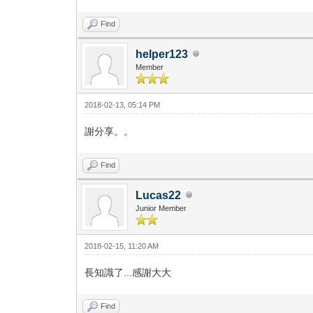
Find
helper123
Member
2018-02-13, 05:14 PM
謝分享。。
Find
Lucas22
Junior Member
2018-02-15, 11:20 AM
長知識了...感謝大大
Find