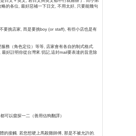
次是日文＋英文, 若日文與英文都不行就難辦了. 而小弟
略的各位, 最好惡補一下日文, 不用太好, 只要能幾句
家, 而是要挑boy (or staff), 有些小店也是有
要什麼服務（角色定位）等等, 店家會有各自的制式格式.
 最好註明你從台灣來.切記,這封mail要表達的旨意除
樣, 都可以窺探一二（善用估狗翻譯）
體的接觸. 若您想硬上馬殺雞師傅, 那是不被允許的.