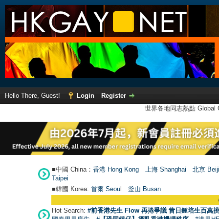
Hello There, Guest!
Login
Register
世界各地同志熱點 Global Ga
■中國 China：
香港 Hong Kong
上海 Shanghai
北京 Beij
Taipei
■韓國 Korea:
首爾 Seou
l
釜山 Busan
●
【號外
Hot Search:
#前香港先生 Flow 再捲爭議 昔日鍾培生百萬挑