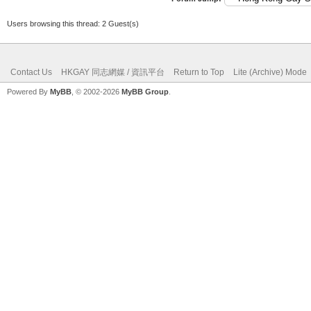
Users browsing this thread: 2 Guest(s)
Contact Us
HKGAY 同志網媒 / 資訊平台
Return to Top
Lite (Archive) Mode
Powered By
MyBB
, © 2002-2026
MyBB Group
.