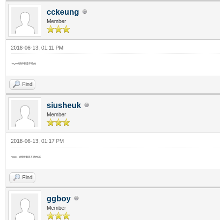
cckeung
Member
2018-06-13, 01:11 PM
hugo d技师都是不错的
Find
siusheuk
Member
2018-06-13, 01:17 PM
hugo，d技师都是不错的 X2
Find
ggboy
Member