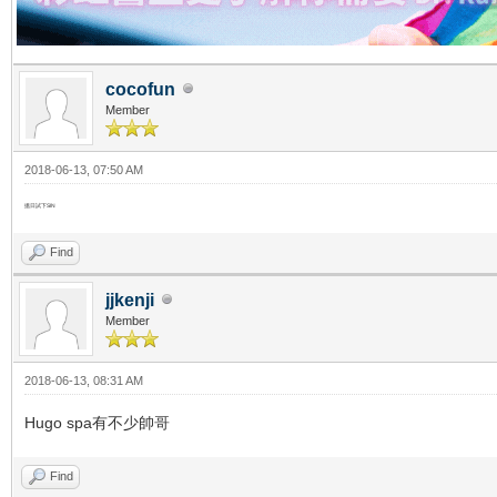
cocofun
Member
2018-06-13, 07:50 AM
搵日試下SIN
Find
jjkenji
Member
2018-06-13, 08:31 AM
Hugo spa有不少帥哥
Find