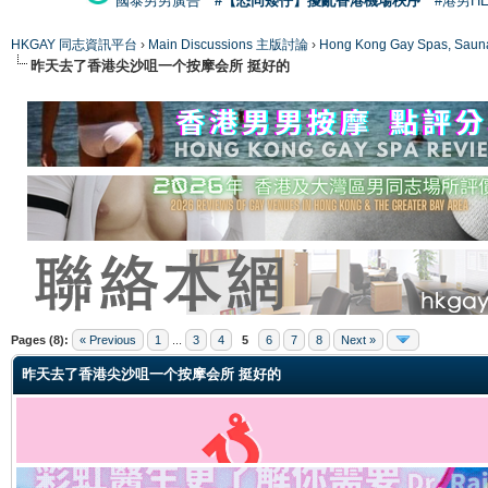
國泰男男廣告
#【恐同矮仔】擾亂香港機場秩序
#港男H
HKGAY 同志資訊平台
›
Main Discussions 主版討論
›
Hong Kong Gay Spas
昨天去了香港尖沙咀一个按摩会所 挺好的
ge
Pages (8):
« Previous
1
...
3
4
5
6
7
8
Next »
昨天去了香港尖沙咀一个按摩会所 挺好的