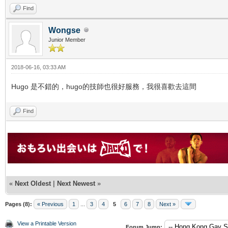
Find
Wongse
Junior Member
2018-06-16, 03:33 AM
Hugo 是不錯的，hugo的技師也很好服務，我很喜歡去這間
Find
«
Next Oldest
|
Next Newest
»
Pages (8):
« Previous
1
...
3
4
5
6
7
8
Next »
View a Printable Version
Forum Jump: