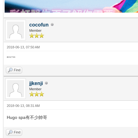
cocofun
Member
2018-06-13, 07:50 AM
搵日試下SIN
Find
jjkenji
Member
2018-06-13, 08:31 AM
Hugo spa有不少帥哥
Find