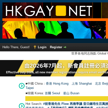
Hello There, Guest!
Login
Register
世界各地同志熱點 Global Ga
■中國 China：
香港 Hong Kong
上海 Shanghai
北京 Beij
Taipei
■韓國 Korea:
首爾 Seou
l
釜山 Busan
Hot Search:
#前香港先生 Flow 再捲爭議 昔日鍾培生百萬挑