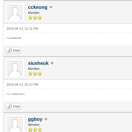
cckeung
Member
2018-06-13, 01:11 PM
hugo d技师都是不错的
Find
siusheuk
Member
2018-06-13, 01:17 PM
hugo，d技师都是不错的 X2
Find
ggboy
Member