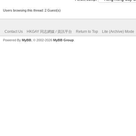
Users browsing this thread: 2 Guest(s)
Contact Us
HKGAY 同志網媒 / 資訊平台
Return to Top
Lite (Archive) Mode
Powered By
MyBB
, © 2002-2026
MyBB Group
.