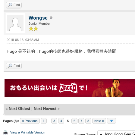
Find
Wongse
Junior Member
2018-06-16, 03:33 AM
Hugo 是不錯的，hugo的技師也很好服務，我很喜歡去這間
Find
«
Next Oldest
|
Next Newest
»
Pages (8):
« Previous
1
...
3
4
5
6
7
8
Next »
View a Printable Version
Forum Jump: