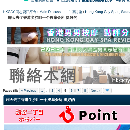
國泰男男廣告
#【恐同矮仔】擾亂香港機場秩序
#港男H
HKGAY 同志資訊平台
›
Main Discussions 主版討論
›
Hong Kong Gay Spas
昨天去了香港尖沙咀一个按摩会所 挺好的
ge
Pages (8):
« Previous
1
...
3
4
5
6
7
8
Next »
昨天去了香港尖沙咀一个按摩会所 挺好的