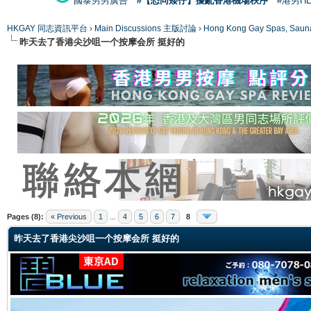
國泰男男廣告
#【恐同矮仔】擾亂香港機場秩序
#港男H
HKGAY 同志資訊平台
›
Main Discussions 主版討論
›
Hong Kong Gay Spas
昨天去了香港尖沙咀一个按摩会所 挺好的
ge
Pages (8):
« Previous
1
...
4
5
6
7
8
昨天去了香港尖沙咀一个按摩会所 挺好的