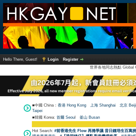
Hello There, Guest!
Login
Register
世界各地同志熱點 Global Ga
■中國 China：
香港 Hong Kong
上海 Shanghai
北京 Beij
Taipei
■韓國 Korea:
首爾 Seou
l
釜山 Busan
Hot Search:
#前香港先生 Flow 再捲爭議 昔日鍾培生百萬挑