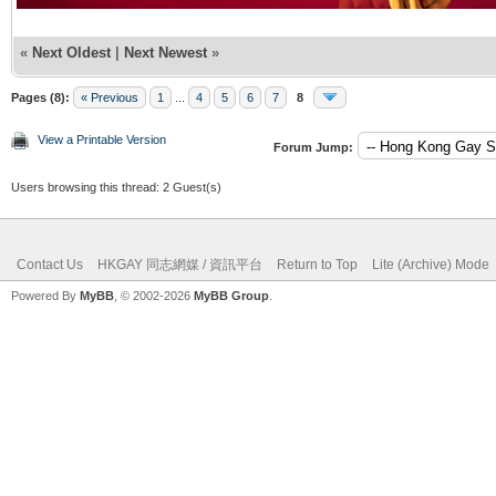
«
Next Oldest
|
Next Newest
»
Pages (8):
« Previous
1
...
4
5
6
7
8
View a Printable Version
Forum Jump:
Users browsing this thread: 2 Guest(s)
Contact Us
HKGAY 同志網媒 / 資訊平台
Return to Top
Lite (Archive) Mode
Powered By
MyBB
, © 2002-2026
MyBB Group
.