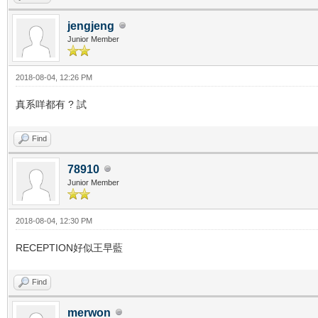
jengjeng
Junior Member
2018-08-04, 12:26 PM
真系咩都有 ? 試
Find
78910
Junior Member
2018-08-04, 12:30 PM
RECEPTION好似王早藍
Find
merwon