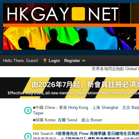
Hello There, Guest!
Login
Register
世界各地同志熱點 Global Ga
■中國 China：
香港 Hong Kong
上海 Shanghai
北京 Beij
Taipei
■韓國 Korea:
首爾 Seou
l
釜山 Busan
Hot Search:
#前香港先生 Flow 再捲爭議 昔日鍾培生百萬挑