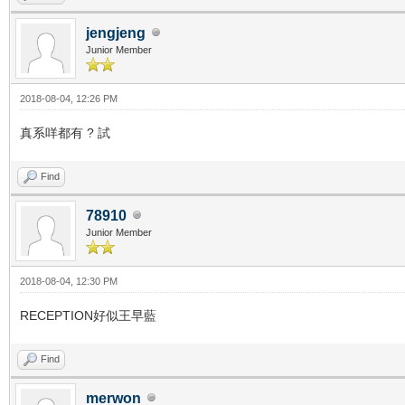
jengjeng
Junior Member
2018-08-04, 12:26 PM
真系咩都有 ? 試
Find
78910
Junior Member
2018-08-04, 12:30 PM
RECEPTION好似王早藍
Find
merwon