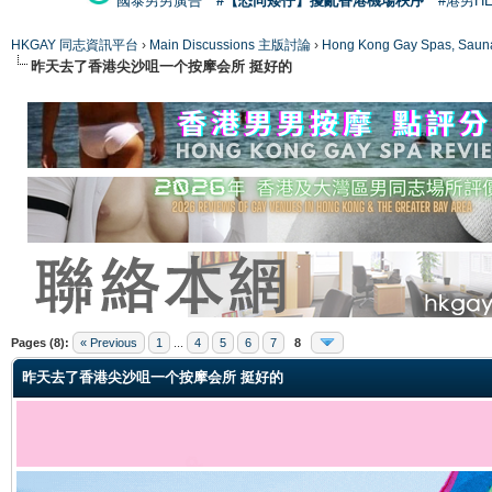
國泰男男廣告
#【恐同矮仔】擾亂香港機場秩序
#港男H
HKGAY 同志資訊平台
›
Main Discussions 主版討論
›
Hong Kong Gay Spas
昨天去了香港尖沙咀一个按摩会所 挺好的
ge
Pages (8):
« Previous
1
...
4
5
6
7
8
昨天去了香港尖沙咀一个按摩会所 挺好的