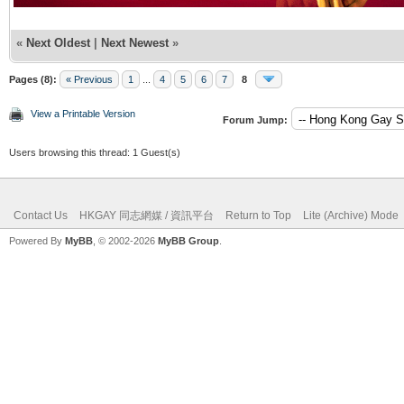
«
Next Oldest
|
Next Newest
»
Pages (8):
« Previous
1
...
4
5
6
7
8
View a Printable Version
Forum Jump:
Users browsing this thread: 1 Guest(s)
Contact Us
HKGAY 同志網媒 / 資訊平台
Return to Top
Lite (Archive) Mode
Powered By
MyBB
, © 2002-2026
MyBB Group
.