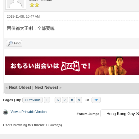
2019-11-08, 10:47 AM
兩個都太正喇，全部要曬
Find
«
Next Oldest
|
Next Newest
»
Pages (10):
« Previous
1
...
6
7
8
9
10
View a Printable Version
Forum Jump:
Users browsing this thread: 1 Guest(s)