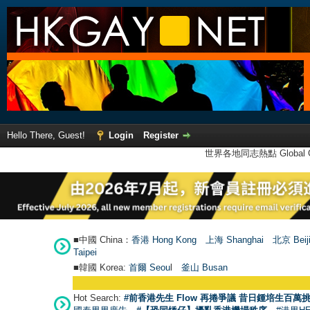
Hello There, Guest!
Login
Register
世界各地同志熱點 Global Ga
■中國 China：
香港 Hong Kong
上海 Shanghai
北京 Beij
Taipei
■韓國 Korea:
首爾 Seou
l
釜山 Busan
Hot Search:
#前香港先生 Flow 再捲爭議 昔日鍾培生百萬挑