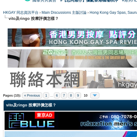
國泰男男廣告
#【恐同矮仔】擾亂香港機場秩序
#港男H
HKGAY 同志資訊平台
›
Main Discussions 主版討論
›
Hong Kong Gay Spas
vito及ringo 按摩評價怎樣？
ge
Pages (10):
« Previous
1
...
6
7
8
9
10
vito及ringo 按摩評價怎樣？