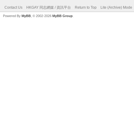
Contact Us
HKGAY 同志網媒 / 資訊平台
Return to Top
Lite (Archive) Mode
Powered By
MyBB
, © 2002-2026
MyBB Group
.