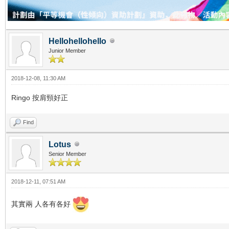
Hellohellohello
Junior Member
2018-12-08, 11:30 AM
Ringo 按肩頸好正
Find
Lotus
Senior Member
2018-12-11, 07:51 AM
其實兩 人各有各好