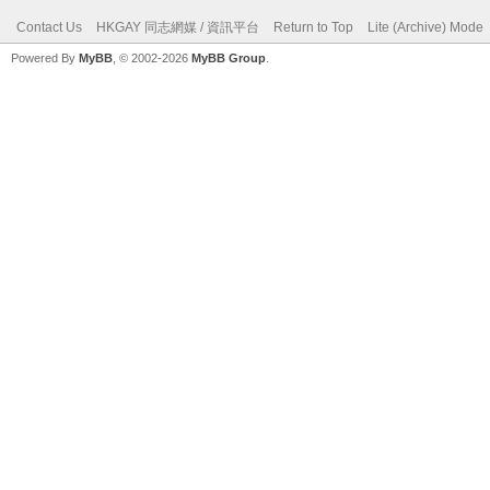
Contact Us
HKGAY 同志網媒 / 資訊平台
Return to Top
Lite (Archive) Mode
Powered By
MyBB
, © 2002-2026
MyBB Group
.