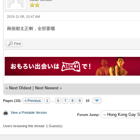
2019-11-08, 10:47 AM
兩個都太正喇，全部要曬
Find
«
Next Oldest
|
Next Newest
»
Pages (10):
« Previous
1
...
6
7
8
9
10
View a Printable Version
Forum Jump:
Users browsing this thread: 1 Guest(s)