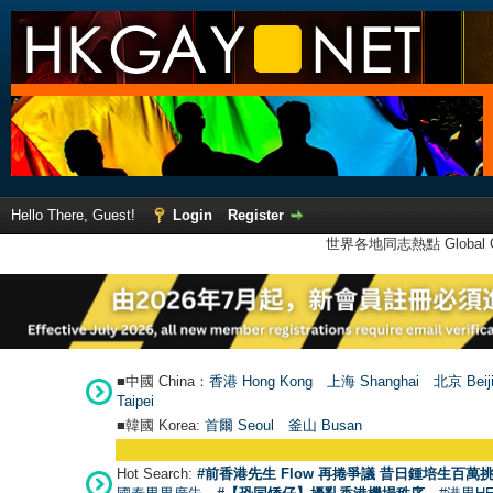
Hello There, Guest!
Login
Register
世界各地同志熱點 Global Ga
■中國 China：
香港 Hong Kong
上海 Shanghai
北京 Beij
Taipei
■韓國 Korea:
首爾 Seou
l
釜山 Busan
Hot Search:
#前香港先生 Flow 再捲爭議 昔日鍾培生百萬挑