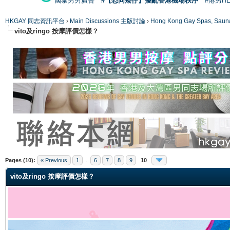
國泰男男廣告
#【恐同矮仔】擾亂香港機場秩序
#港男H
HKGAY 同志資訊平台
›
Main Discussions 主版討論
›
Hong Kong Gay Spas
vito及ringo 按摩評價怎樣？
ge
Pages (10):
« Previous
1
...
6
7
8
9
10
vito及ringo 按摩評價怎樣？