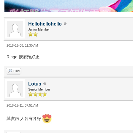
Hellohellohello
Junior Member
2018-12-08, 11:30 AM
Ringo 按肩頸好正
Find
Lotus
Senior Member
2018-12-11, 07:51 AM
其實兩 人各有各好